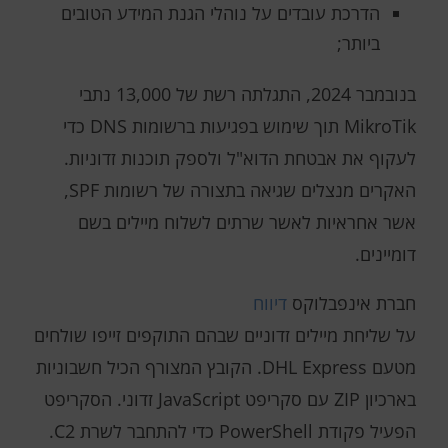
הדרכת עובדים על נוהלי הגנת המידע הטובים
ביותר;
בנובמבר 2024, התגלתה רשת של 13,000 נתבי
MikroTik תוך שימוש בפגיעות ברשומות DNS כדי
לעקוף את אבטחת הדוא"ל ולספק תוכנות זדוניות.
האקרים מנצלים שגיאה בתצורה של רשומות SPF,
אשר אחראיות לאשר שרתים לשלוח מיילים בשם
דומיינים.
חברת אינפבלוקס
דיווח
על שליחת מיילים זדוניים שבהם התוקפים זייפו שולחים
מטעם DHL Express. הקובץ המצורף הכיל חשבוניות
בארכיון ZIP עם סקריפט JavaScript זדוני. הסקריפט
הפעיל פקודת PowerShell כדי להתחבר לשרת C2.