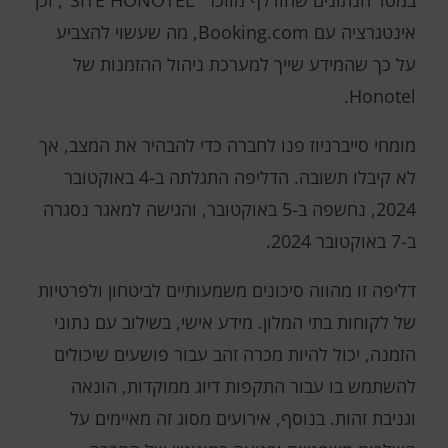
במסד הנתונים שהודלף מוזכר "SITE HONOTEL", וכן
אינטגרציה עם Booking.com, מה שעשוי להצביע
על כך שהמידע שייך למערכת ניהול ההזמנות של
Honotel.
מומחי סייברניוז פנו לחברה כדי להבהיר את המצב, אך
לא קיבלו תשובה. הדליפה התגלתה ב-4 באוקטובר
2024, נחשפה ב-5 באוקטובר, והגישה למאגר נסגרה
ב-7 באוקטובר 2024.
דליפה זו מהווה סיכונים משמעותיים לביטחון ולפרטיות
של לקוחות בתי המלון. מידע אישי, בשילוב עם נתוני
הזמנה, יכול להיות מכרה זהב עבור פושעים שיכולים
להשתמש בו עבור התקפות דיוג ממוקדות, הונאה
וגניבת זהות. בנוסף, אירועים מסוג זה מאיימים על