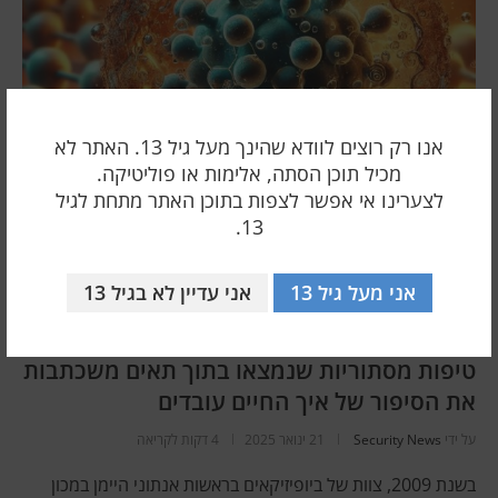
אנו רק רוצים לוודא שהינך מעל גיל 13. האתר לא
מכיל תוכן הסתה, אלימות או פוליטיקה.
לצערינו אי אפשר לצפות בתוכן האתר מתחת לגיל
13.
אני מעל גיל 13
אני עדיין לא בגיל 13
מדע ורפואה
טיפות מסתוריות שנמצאו בתוך תאים משכתבות
את הסיפור של איך החיים עובדים
על ידי
Security News
21 ינואר 2025
4 דקות לקריאה
בשנת 2009, צוות של ביופיזיקאים בראשות אנתוני היימן במכון