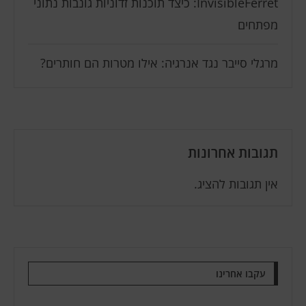
InvisibleFerret: כיצד תוכנות זדוניות גונבות נתוני
מפתחים
מרגלי סייבר נגד אנרגיה: אילו מטרות הם חותרים?
תגובות אחרונות
אין תגובות להציג.
עקבו אחרינו