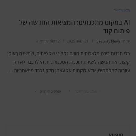
מדע ורפואה
AI במקום מתכנתים: המציאות החדשה של
פיתוח קוד
על ידי
Security News
21 ינואר 2025
2 דקות לקריאה
כלי תכנות בינה מלאכותית חווים גל שני של פיתוח, שמשנה באופן
קיצוני את הגישה ליצירת תוכנה. הטכנולוגיות הללו כבר לא רק
עוזרות למפתחים, אלא לוקחות על עצמן חלק נכבד מהאחריות …
פוסטים חדשים
פוסטים קודמים
חיפוש