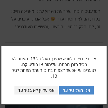
המדענים הוכיחו שקריאת הערוץ שלנו מאריכה חיים!
בסדר, הם לא הוכיחו עדיין
אבל אנחנו עובדים על
זה, קחו חלק בניסוי – הירשמו ,והישארו מעודכנים!
פוסט קודם
קונגרס ו-NSO: האם הרפובליקנים יכולים להחזיר את האמון
אנו רק רוצים לוודא שהינך מעל גיל 13. האתר לא
למפתחי פגסוס?
מכיל תוכן הסתה, אלימות או פוליטיקה.
לצערינו אי אפשר לצפות בתוכן האתר מתחת לגיל
פוסט הבא
13.
אבטחה בכל קוד: גוגל קובעת סטנדרט חדש לעולם ה-IT
אני מעל גיל 13
אני עדיין לא בגיל 13
אולי יעניין אותך