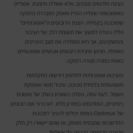
הציגה חידושים מוכנים, אלא אשליה מיומנת. אשליית
האוטונומיה שעליה הכריז מאסק התבררה כהפקה
שתוכננה בקפידה. הצגת הרובוטים ה"אוטונומיים"
הללו נועדה למשוך את תשומת הלב של הציבור
והמשקיעים, אך היא מסתירה את מצב העניינים
האמיתי, מכיוון שיצירת רובוטים אנושיים אוטונומיים
באמת נותרה מטרה רחוקה.
מערכות אוטונומיות לחלוטין דורשות התקדמות
משמעותית בלמידת מכונה, עיבוד חושי ואספקת
חשמל. לעת עתה, טסלה נשארת בשלב של מושגים
ניסיוניים, המודגמים כפתרון מלא. לא ברור אם רובוטים
של Optimus באמת יכולים להפוך למכונות
החדשניות שמבטיח מאסק, או שהם יישארו רק חלק
מהצגה מרשימה הבנויה על אשליות.