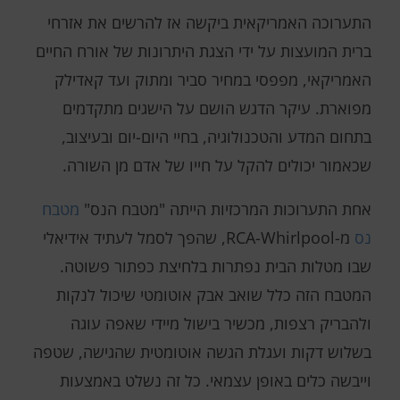
התערוכה האמריקאית ביקשה אז להרשים את אזרחי
ברית המועצות על ידי הצגת היתרונות של אורח החיים
האמריקאי, מפפסי במחיר סביר ומתוק ועד קאדילק
מפוארת. עיקר הדגש הושם על הישגים מתקדמים
בתחום המדע והטכנולוגיה, בחיי היום-יום ובעיצוב,
שכאמור יכולים להקל על חייו של אדם מן השורה.
אחת התערוכות המרכזיות הייתה "מטבח הנס"
מטבח
נס
מ-RCA-Whirlpool, שהפך לסמל לעתיד אידיאלי
שבו מטלות הבית נפתרות בלחיצת כפתור פשוטה.
המטבח הזה כלל שואב אבק אוטומטי שיכול לנקות
ולהבריק רצפות, מכשיר בישול מיידי שאפה עוגה
בשלוש דקות ועגלת הגשה אוטומטית שהגישה, שטפה
וייבשה כלים באופן עצמאי. כל זה נשלט באמצעות