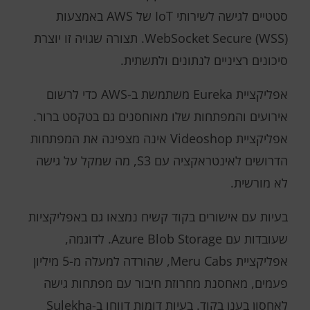
סטטיים לגישה לשירותי IoT של AWS באמצעות
WebSocket Secure (WSS). תצורה שגויה זו יוצרת
סיכונים רציניים לנתונים ולתשתית.
אפליקציית Eureka משתמשת ב-AWS כדי לרשום
אירועים והמפתחות שלו מאוחסנים גם בטקסט ברור.
אפליקציית Videoshop אינה מצפינה את המפתחות
הדרושים לאינטראקציה עם S3, מה שמקל על גישה
לא מורשית.
בעיות עם אישורים בקוד קשיח נמצאו גם באפליקציות
שעובדות עם Azure Blob Storage. לדוגמה,
אפליקציית Meru Cabs, שהורדה למעלה מ-5 מיליון
פעמים, מאחסנת מחרוזת חיבור עם מפתחות גישה
לאחסון בענן בקוד. בעיות דומות דווחו ב-Sulekha