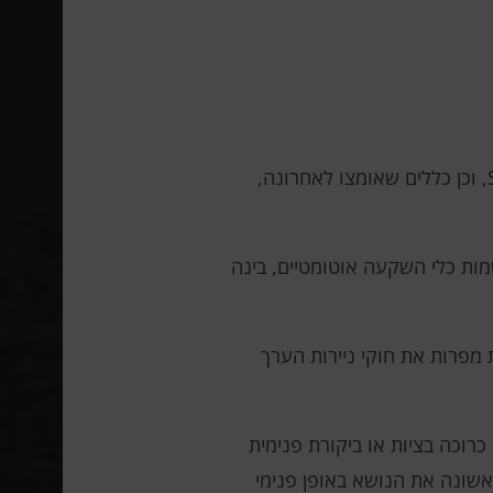
ה-SEC ישים לב היטב לאבטחת הסייבר של משתתפי השוק. הנציבות תבדוק את התאימות לתקנות S-ID ו-SP, וכן כללים שאומצו לאחרונה,
שמות כלי השקעה אוטומטיים, בינה
ם כיצד חברות מפרות את חוקי ניירות הערך
רוכה בציות או ביקורת פנימית
ה אם הוא מעלה לראשונה את הנושא באופן פנימי