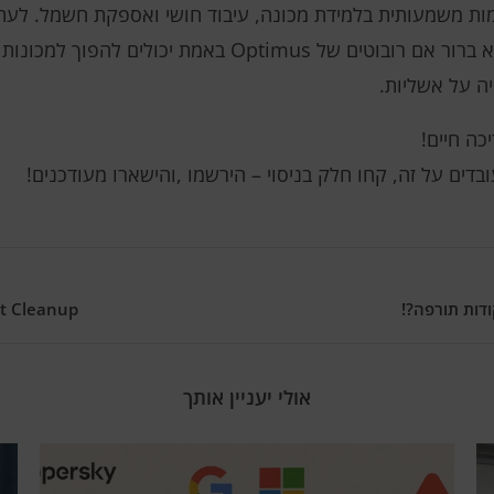
דמות משמעותית בלמידת מכונה, עיבוד חושי ואספקת חשמל. ל
מושגים ניסיוניים, המודגמים כפתרון מלא. לא ברור אם רובוטים ש
ה על אשליות.
כה חיים!
דים על זה, קחו חלק בניסוי – הירשמו ,והישארו מעודכנים!
ודות תורפה?!
Darknet Cleanup: אתרי בצל מקב
אולי יעניין אותך