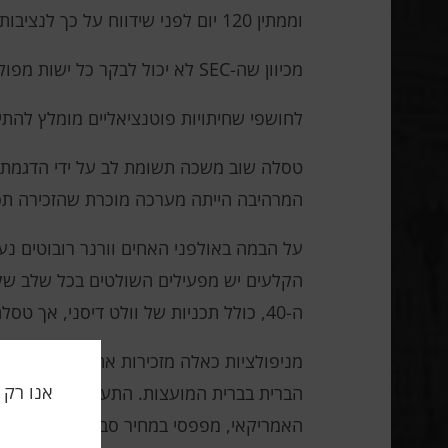
וממתין 120 יום לפני שידווח על כך לנציבות.
מכיוון שה-SEC לא יכול לבקר כל ישות מפוקחת מדי שנה, חושפי שחיתויות הופכים לכלים יקרי ערך בזיהוי ומניעת הפרות.
לחושפי שחיתויות פוטנציאליים מומלץ להתייעץ עם עורכי דין
טסלה שוב משכה תשומת לב על ידי הדגמת רו
המרהיבה הייתה מערכה מוכרת שהזכירה תכ
על הבמה באולפני האחים וורנר רובוטים נע
הקלעים יש מפעילים השולטים בכל שלב של ה
ה-40, כולל תכניות של וולט דיסני, אך טסלה אינה חושפת עובדה זו, מה שמגביר את השפעת ההפגנה ויוצרת אשליה של חידוש.
מניפולציות כאלה מזכירות את המפורסמות
הברית בברית המועצות. התערוכה האמריקאי
האמריקאי, מפפסי במחיר סביר ומתוק ועד 