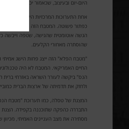
היום-יום ובעיצוב, שכאמור יכולים להקל על 
אחת התערוכות המרכזיות הייתה "מטבח הנ
כפתור פשוטה. המטבח הזה כלל שואב אבק א
הגשה אוטומטית שהגישה, שטפה וייבשה כלי
שהוסתרה מאחורי הקלעים.
"מטבח הפלא" הזה ייצג פחות הישג אמיתי וי
החיים האמריקאי. המטבח לא היה טכנולוגי
הנס" ביקשה לעורר השראה באזרחי ברית המו
ולחזק את תדמיתה של ארצות הברית כמוביל
המצגת של טסלה, כמו תערוכת "מטבח הנס",
התבררה כהפקה שתוכננה בקפידה. הצגת הרו
מסתירה את מצב העניינים האמיתי, מכיוון ש