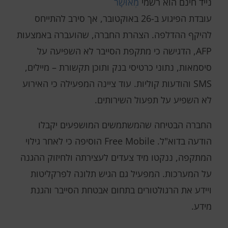
נייד חינם הוא רשמי
מְאוּשָׁר
עובדת הפיגוע ב-26 באוקטובר, אך סירב להתייחס
להיקף ההדלפה. הצהרת החברה, שהועברה באמצעות
AFP, הדגישה כי מתקפת הסייבר לא השפיעה על
סיסמאות, נתוני כרטיסי בנק ותוכן תקשורת – מיילים,
SMS והודעות קוליות. עוד ציינה המפעילה כי האירוע
לא השפיע על תפעול השירותים.
החברה הבטיחה שהמשתמשים המושפעים יקבלו
הודעה בדוא"ל. Free Mobile הוסיפה כי לאחר גילוי
המתקפה, ננקטו מיד צעדים לעצירתה ולחיזוק ההגנה
על המערכות. המפעיל גם הגיש תלונה לפרקליטות
ויידע את הרגולטורים בתחום אבטחת הסייבר והגנת
מידע.