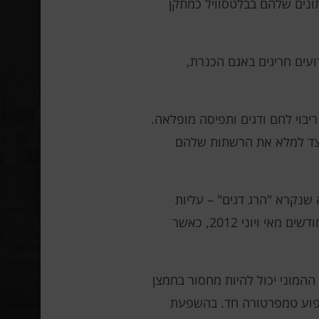
לו רימו את ה-SEC בכך שהציגו את מרכז הנתונים שלהם בבלטסוויל כמתקן
עים חריגים באגם הכנרת,
יבוי לחם ודגים ותפיסה מופלאה.
כיצד למלא את הרשתות שלהם
 שנקרא "הרג דגים" – עליות
מסיביות של דגים אל פני השטח, מה שיוצר אשליה של טרף קל. בעבודתם הם מתארים שני מקרים דומים בחודשים מאי ויוני 2012, כאשר
ההמוני יכול להיות מחסור בחמצן
שיפוע טמפרטורה חד. בהשפעת