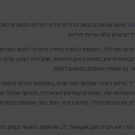
שום
 הביטחון וכמה שירותי מודיעין.
מרקז ממרילנד, השתמש לכאורה במידע פנים כדי לזכות במכרזים
בועים מראש, נמוכים באופן מלאכותי, שהבטיחו ניצחון. מרקז 
כנויות הממשלתיות שלו. מאמינים שמדיסון הוציא חלק מהכסף שקיבל ע
את הנכסים הללו. מדיסון ג'וניור עומד בפני אישומים בקשירת 
באוקטובר הגישה ארצות הברית כתב אישום נגד ראש חברת pak Jain