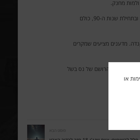
ולמות מחנק.
אירועים כאלה נדירים לאגם הכנרת. מלבד פרקי 2012, החוקרים מזכירים רק שניים נוספים – באפריל 2007 ובתחילת שנות ה-90, כולם
בצפון קרוליינה ובנמל המילטון בקנדה. מדענים מציעים שמקרים
שגרם לאנשים הרושם של נס בשל
תה, אלימות או
פוסט הבא
ל לרשומות: צוות שנג'ו-18 חזר לכדור הארץ