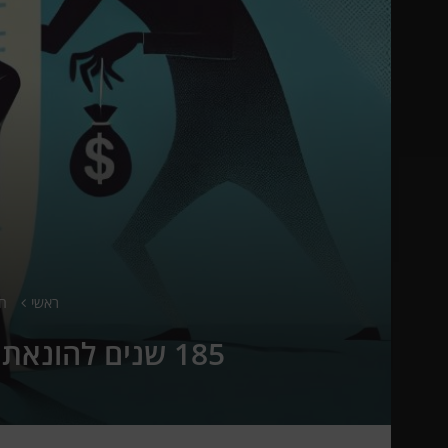
ראשי
ח
185 שנים להונאת IT: מקורבים הונו את מערכת הרכש של ממשלת ארה"ב