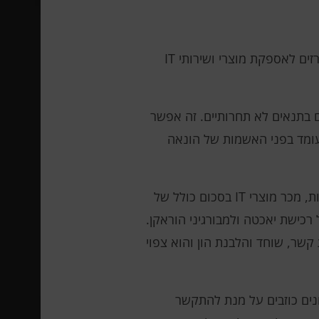
שישה אנשים בהונאה הכוללת מיליוני דולרים הקשורים למכרזים לאספקת מוצרי ושירותי IT
 בתנאים לא תחרותיים. זה אפשר
עומד בפני האשמות של הונאה
הפך לבריל ל. מדיסון ג'וניור, שבמשך כמה שנים, באמצעות חברות פיקטיביות, מכר מוצרי IT בסכום כולל של
ל רכישת יאכטה ולמבורגיני הוראקן.
קשר, שוחד והלבנת הון והוא צפוי
IT, Dee, שהואשם בהונאה ובמתן נתונים כוזבים על מנת להתקשר