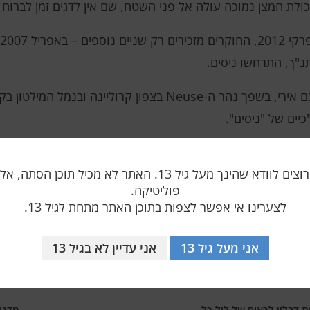
לת חמצן נמוכה עולה אל פני השטח, שם אין לדגים זמן לברוח 
נ"ך, התרחשו ניסים.
תופעות דומות תועדו במקומות נוספים: באגם אירי, בשפך נהר ה-Neuse 
יים של "ניסים".
ה התרחשו כבר לפני אלפיים שנה לאורך חופי אגם הכנרת, מה 
אנו רק רוצים לוודא שהינך מעל גיל 13. האתר לא מכיל תוכן הס
פוליטיקה.
לצערינו אי אפשר לצפות בתוכן האתר מתחת לגיל 13.
אני מעל גיל 13
אני עדיין לא בגיל 13
 דבלין לכאוס של ליל כל
מדגי חל