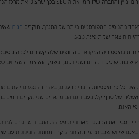
בחוזה עם הרגולטור של SEC. לטענת החוקרים, ג'יין והחברה ש
חד מהניסים המפורסמים ביותר של התנ"ך. חוקרים
הניח
שאירו
להיות תוצאה של תופעת טבע.
וחדת בהיסטוריה המקראית. החופים שלה קשורים לכמה ניסים: ר
איש בחמש כיכרות לחם ושני דגים, ובשני, הוא אמר לשליחים 
אינן כל כך מיסטיות. לדברי מדענים, באזור זה נצפים לעתים מה
ופי האגם.
 להסביר את המנגנון מאחורי תופעה זו. התברר שהגורם למוות 
ות באגם שלוש שכבות: עליונה חמה, קרה תחתונה ובינונית עם 