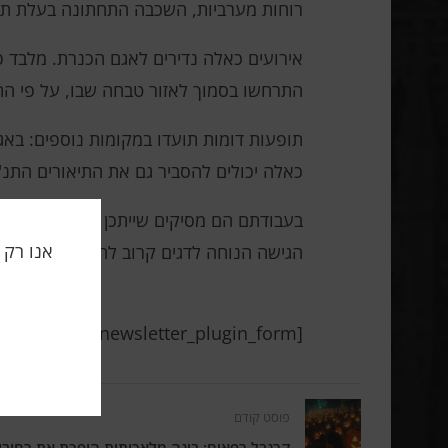
רוחות מערביות, השכבה התחתונה בעלת תכו
התרחשו בסמוך לאזור טבחה שבו, על פי הת
כאלה יכולים להסביר גם את התיאורים התנ"כ
בעבודתם הם מסיקים שייתכן ותופעות כאל
הגישה הנוחה לדגים קרוב לחוף.
[newsletter_plugin_form]
פוסט קודם
קרנבל רפאים: בינה מלאכותית הופכת את רחובות