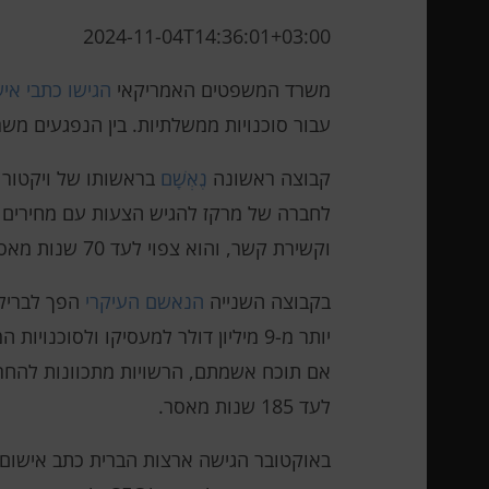
2024-11-04T14:36:01+03:00
משרד המשפטים האמריקאי
הגישו כתבי אי
עבור סוכנויות ממשלתיות. בין הנפגעים משרד
קבוצה ראשונה
נֶאְשָׁם
בראשותו של ויקטור 
לחברה של מרקז להגיש הצעות עם מחירים ק
וקשירת קשר, והוא צפוי לעד 70 שנות מאסר. גם שותפיו נאשמים בפשעים דומים.
בקבוצה השנייה
הנאשם העיקרי
יותר מ-9 מיליון דולר למעסיקו ולסו
אם תוכח אשמתם, הרשויות מתכוונות להחרים 
לעד 185 שנות מאסר.