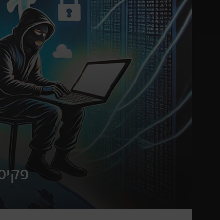
פקיסט