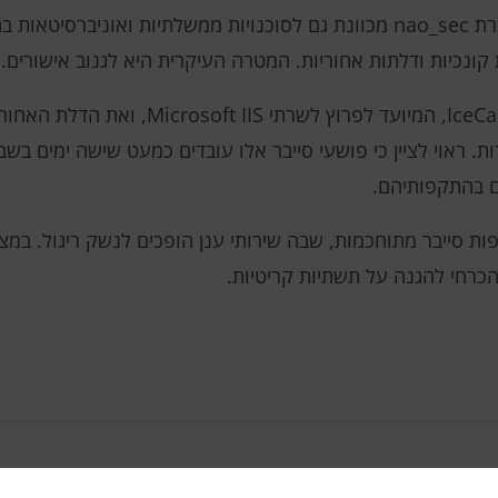
חברת nao_sec מכוונת גם לסוכנויות ממשלתיות ואוניברסיטא
ת. ראוי לציין כי פושעי סייבר אלו עובדים כמעט שישה ימים בשב
ם בהתקפותיהם.
ת סייבר מתוחכמות, שבה שירותי ענן הופכים לנשק ריגול. במ
כרחי להגנה על תשתיות קריטיות.
האקרים דורשים 15 מיליון דולר: איך 1win נלחם כדי להגן על הנתונים של 100
CERN מכינה אתגר חדש לפיזיקה: מתנגש של כמעט 100 ק"מ