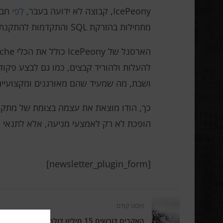
IcePeony, קבוצה לא ידועה בעבר,
לְפִי
מתחילות בהזרקת SQL והתקדמות להתקנת קונכיות ודלתות אחוריות. המטרה העיקרית היא לגנוב אישורים.
להעלות ולהוריד קבצים, כמו גם לבצע פקודו
ושבת, מה שמעיד שהם מאורגנים ומקצועיי
כך, הודו מוצאת את עצמה בצומת של מתקפו
הופכת לא רק לאמצעי מניעה, אלא לתנאי ה
[newsletter_plugin_form]
פוסט קודם