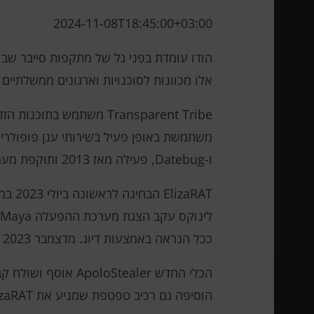
2024-11-08T18:45:00+03:00
אלו מכוונות לסוכנויות וארגונים ממשלתיים 
Transparent Tribe משתמש בתוכנות הזדוניות ElizaRAT ובכלי ApoloStealer החדש. IN
ו-Datebug, פעילה מאז 2013 ותוקפת מערכות המבוססות על חלונות, אנדרואיד ולינוקס.
aRAT
ככל הנראה באמצעות דיוג. מדצמבר 2023 ועד אוגוסט 2024, נרשמו שלושה קמפיינים באמצעות שרתים וירטואליים ושירותי ענן לניהול.
הוסיפה גם רכיב טפטפת שמניע את ElizaRAT ומודול ConnectX שמחפש קבצים במכשירים חיצוניים.