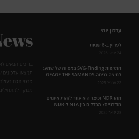
עדכון יומי
לפרוץ ב-6 שניות
24 ינואר 2026
ברוכים הבאים לא
התקפות SVG-Finding במסווה של שמע:
תמצאו עדכונים ש
לחיצה כניסה-GEAGE THE SAMANDS
פרטיותכם בעולם 
22 אפריל 2025
מבוקר למתחילים 
מהו NDR וכיצד הוא עוזר לזהות איומים
מודרניים? הבדלים בין NTA ל-NDR
23 ינואר 2025