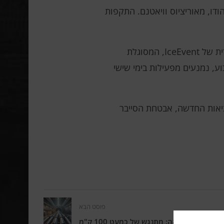
ות בהודו, מאוריציוס וויאטנם. התקפות
הארסנל של IcePeony כולל את הכלי IceCache, המיועד לפרוץ לשרתי Microsoft IIS, ואת הדלת האחורית של IceEvent, המסוגלת
וע, נמנעים מפעילות בימי שישי
ציאות החדשה, אבטחת הסייבר
פוסט הבא