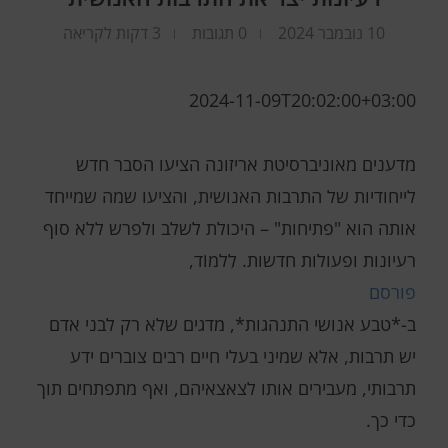
10 נובמבר 2024
0 תגובות
3 דקות לקריאה
2024-11-09T20:02:00+03:00
מדענים מאוניברסיטת אריזונה הציעו הסבר חדש
לייחודיות של התרבות האנושית, והציעו שמה שמייחד
אותה הוא "פתיחות" – היכולת לשלב ולפרש ללא סוף
רעיונות ופעולות חדשות. לִלמוֹד,
פורסם
ב-*טבע אנושי התנהגות*, מדגים שלא רק לבני אדם
יש תרבות, אלא שמיני בעלי חיים רבים צוברים ידע
תרבותי, מעבירים אותו לצאצאיהם, ואף מתפתחים תוך
כדי כך.