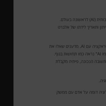
מעבדת הביוטק הרוסית Neiry, יחד עם מדענים מאוניברסיטת מוסקבה, חיברו את מוח החולדות לבינה מלאכותית (AI) לראשונה בעולם.
הפייתון ותאריך לידתו של אלברט
כחלק מפרויקט שנקרא "אינטואיציה", חוקרים השתילו ממשק עצבי פולשני במוח של חולדה שמקיימת אינטראקציה עם AI. מדענים שאלו את
החולדה שאלה מילולית, וה-AI הציע את התשובה הנכונה באמצעות גירוי חשמלי של המוח. עבור חולדה, "רמז AI" נראה כמו תחושות בגוף.
תשובה הנכונה, פיתיה מקבלת
יה.
לוגיה דומה על אדם עם ממשק