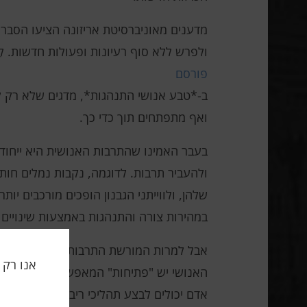
מדענים מאוניברסיטת אריזונה הציעו הסבר 
ולפרש ללא סוף רעיונות ופעולות חדשות. לִל
פורסם
ב-*טבע אנושי התנהגות*, מדגים שלא רק לב
ואף מתפתחים תוך כדי כך.
בעבר האמינו שהתרבות האנושית היא ייחוד
ולהעביר תרבות. לדוגמה, נקבות נמלים חות
שלהן, ולווייתני הגבנון הופכים מורכבים 
במהירות צורה והתנהגות באמצעות שינויים א
אבל למרות המורשת התרבותית של בעלי החיים
האנושי יש "פתיחות" המאפשרת לו ליצור אינ
אדם יכולים לבצע תהליכי ריבוי משימות ורצפ