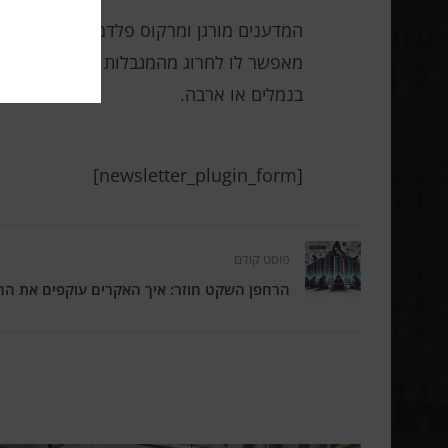
המדענים מורגן ומרקוס פלדמן מאוניברסי
מאפשר לו לחרוג מהמגבלות הטבעיות הגלומו
בנמלים או ארבה.
[newsletter_plugin_form]
פוסט קודם
הרחפן השקט חוזר: איך האקרים עוקפים את הה