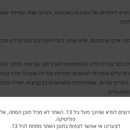
חדש לייחודיות של התרבות האנושית, והציעו שמה שמייחד אותה
מוֹד,
ני אדם יש תרבות, אלא שמיני בעלי חיים רבים צוברים ידע תרבו
ית בשל צבירת הידע והתפתחותו לאורך זמן. עם זאת, מחקר הרא
כות עלים מעבירות למושבות עתידיות פטרייה שעברה שינוי גנט
יותר בשירים שלהם, שמתפתחים ומתפשטים בין קבוצות. אפילו אר
פיגנטיים.
, יש להם מגבלות. תומס מורגן, אנתרופולוג אבולוציוני במכון
אנו רק רוצים לוודא שהינך מעל גיל 13. האתר לא מכיל תוכן הס
סוף שילובים של רעיונות ובעיות. בניגוד לבעלי חיים, שאינם יכ
פוליטיקה.
ים מורכבים של פעולות, כמו הכנת מתכון מזון.
לצערינו אי אפשר לצפות בתוכן האתר מתחת לגיל 13.