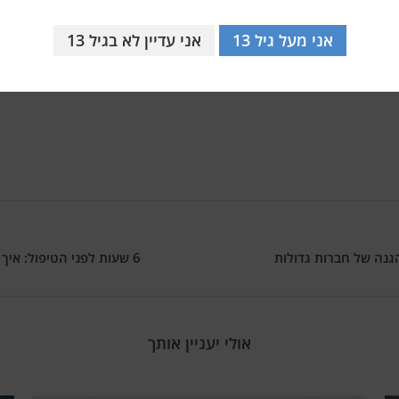
טת סטנפורד מציעים השערה שהתרבות האנושית לא רק מצטברת,
אני מעל גיל 13
אני עדיין לא בגיל 13
ת באבולוציה של יבולים בבעלי חיים, מנגנונים אפיגנטיים או 
גנה של חברות גדולות
6 שעות לפני הטיפול: איך בריטניה רוצה להיפטר מהעולם המגיפות לנצח
אולי יעניין אותך