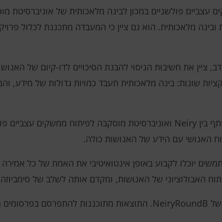
 עצביים פולשניים במכון לבינה מלאכותית של אוניברסיטת מוס
ובינה מלאכותית. הוא גם ציין כי המעבדה מתכננת לכלול פרויקט
, ציין את חשיבות הניסוי להבנת הסיכויים לדו-קיום של האנושו
יות שונות: בינה מלאכותית תעבד כמויות גדולות של מידע, וה
ניסוי Pythia הוא חלק מפרויקט מחקר משותף בין Neiry ואוניברסיטת מוסקבה לפיתו
וח האנושי עם הידע של האנושות כולה.
תיד, המשתמשים יוכלו לקבוע באופן אינטואיטיבי את האמת של כל אמי
וח האבולוציוני של האנושות, ומקדם אותה לשלב של סימביוזה עם
הניסוי הוצג באסיפת בעלי המניות השנתית של NeiryRoundB. התוצאות מתוכננו