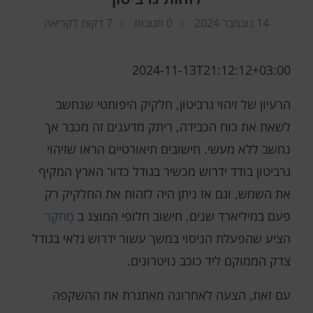
14 נובמבר 2024
0 תגובות
7 דקות לקריאה
2024-11-13T21:12:12+03:00
הרעיון של זיהוי גרביטון, חלקיק היפותטי שנחשב
לשאת את כוח הכבידה, ריתק מדענים זה מכבר אך
נחשב ללא מעשי. חישובים תיאורטיים הראו שזיהוי
גרביטון בודד ידרוש מכשיר בגודל כדור הארץ המקיף
את השמש, וגם אז ניתן היה לזהות את החלקיק רק
פעם במיליארד שנים. חישוב חלופי המוצג ב
מֶחקָר
הציע שהפעלת הניסוי במשך עשור ידרוש גלאי בגודל
צדק הממוקם ליד כוכב נויטרונים.
עם זאת, הצעה לאחרונה מאתגרת את ההשקפה