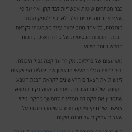
כבר מפתחים שיטות אפשריות לבדיקתן. אף על פי
שאף אחד מהניסויים הללו לא יכול לספק הוכחה
מוחלטת, כל אחד מהם יהווה צעד משמעותי לקראת
הבנת התכונות הבסיסיות של כוח המשיכה, הכוח
החלש ביותר הידוע.
גוש עצום של בריליום, מקורר עד קצה גבול היכולת,
יכול להיות הכלי המעשי הראשון שבו יכולים הפיזיקאים
לעשות את הצעדים הראשונים לקראת הבנת הטבע
הקוונטי של כוח הכבידה. ניסוי זה יהווה נקודת מוצא
שתמריץ את הקהילה המדעית להמשך מחקר וגילוי
אפשרי של חוקי פיזיקה חדשים שיעזרו לענות על
שאלות עתיקות על מבנה היקום.
ב-6 בנובמבר, המונח "
ציר הזמן האפל ביותר
", עורר