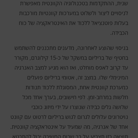
שנית, ההתקדמות בטכנולוגיה הקוונטית מאפשרת
לניסויים ליצור ולשלוט במערכות קוונטיות מורכבות
בעלות פוטנציאל ללכוד את האינטראקציה של כוח
הכבידה.
בניסוי שהוצע לאחרונה, מדענים מתכננים להשתמש
בחטיף של בריליום במשקל של כ-15 קילוגרם, מקורר
עד קרוב לאפס מוחלט, ואז הוא מגיע למצב האנרגיה
המינימלי שלו. במצב זה, אטומי בריליום פועלים
כמערכת קוונטית אחת, המסוגלת ללכוד תנודות
חלשות במרחב-זמן. לפי חישובים, בערך אחד מכל
שלושה גלים כבידה שנוצרו על ידי מיזוג כוכבי
נויטרונים עלולים לגרום לגוש בריליום לרטוט עם קוונט
אחד של אנרגיה, מה שמעיד על אינטראקציה קוונטית.
תוצאה כזו תצביע על כך שכוח המשיכה יכול להתבטא