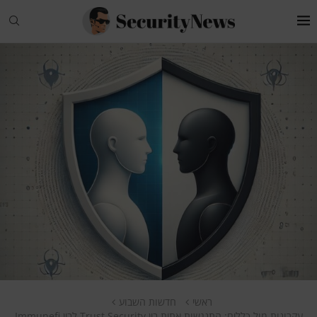
ראשי
חדשות השבוע
עקרונות מול כללים: התנגשות אתית בין Trust Security לבין Immunefi