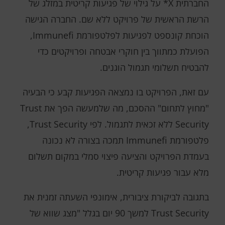
החברתית X* על גילוי של פגיעות קריטית במזלג של
הרשת הראשית של פרויקט ללא שם. החברה הגישה
הוכחת קונספט לפגיעות לפלטפורמת Immunefi,
הפועלת כמתווך בין חוקרי אבטחה ופרויקטים כדי
להבטיח תשלומי תגמול הוגנים.
עם זאת, הפרויקט בו נמצאה הפגיעות קבע כי הבעיה
"מחוץ לתחום" ההסכם, מה שלמעשה הפך את Trust
Security ללא זכאית לתגמול. לפי Trust Security,
פלטפורמת Immunefi תמכה בצורה לא נכונה
בעמדת הפרויקט והציעה פיצוי סמלי במקום תשלום
מלא עבור פגיעות קריטית.
בתגובה לביקורת ציבורית, אימונפי השעתה זמנית את
Trust Security למשך 90 יום בגלל "מצג שווא של