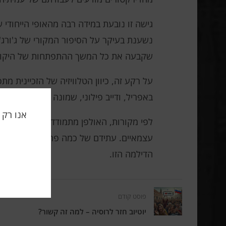
נשענת בעיקר על הסיפור המקורי של ג'ורג'
שקבעה את כל המשך ההתפתחות של היקום
באפריל, ודייב פילוני, שמונה לאחרונה למנהל הקריאייטיב הראשי של 
לפי מקורות, האולפן מתמודד עם שאלה מהו
עצמאיים. עתידם של כמה פרויקטים בו-זמנית
הדילמה הזו.
פוסט קודם
יוטיוב חזר לרוסיה – למה זה קשור?