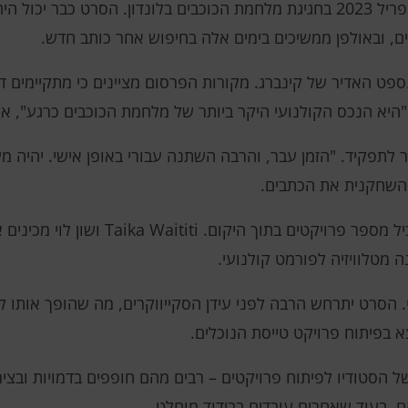
פרויקט Obaid-Chinoy הוכרז בקול רם באפריל 2023 בחגיגת מלחמת הכוכבים בלונדון.
, ובאולפן ממשיכים בימים אלה בחיפוש אחר כותב חדש.
נספט האדיר של קינברג. מקורות הפרסום מציינים כי מתקיימים די
 "היא הנכס הקולנועי היקר ביותר של מלחמת הכוכבים כרגע", א
 לתפקיד. "הזמן עבר, והרבה השתנה עבורי באופן אישי. יהיה מע
 השחקנית את הכתבים.
על רקע אירועים אלו, הסטודיו מפתח במקביל מ
ה מטלוויזיה לפורמט קולנועי.
יי. הסרט יתרחש הרבה לפני עידן הסקייווקרים, מה שהופך אותו
 בפיתוח פרויקט טייסת הנוכלים.
 הסטודיו לפיתוח פרויקטים – רבים מהם חופפים בדמויות ובצירי 
, בעוד שאחרים עובדים בבידוד מוחלט.