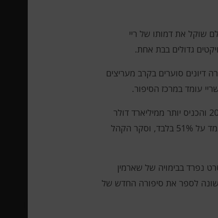
נועי של מלחמת הכוכבים. לפי The Hollywood Reporter, לוקאספילם שוקל את דמותו של ריי
ויקטים גדולים בבת אחת.
רה דיונים סוערים בקרב מעריצים
יי עומד במרכז הסיפור.
הסרט האחרון בסאגה הקלאסית, מלחמת הכוכבים: עלייתו של סקייווקר, בכיכובו של ריי, יצא לאקרנים ב-2019 והכניס יותר ממיליארד דולר
בקופות העולמיות. עם זאת, המבקרים והצופים קיבלו את הסרט בפושר – ב-Rotten Tomatoes הרייטינג עמד על 51% בלבד, וסקר הקהל
סרט נפרד בבימויה של שארמין
ראשונה לספר את סיפורה החדש של