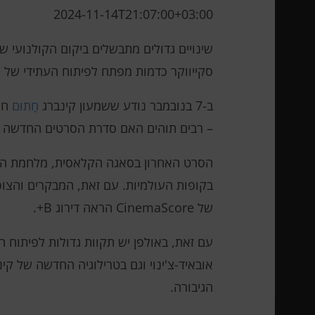
2024-11-14T21:07:00+03:00
סקייווקר כדמות מפתח לפיתוח העתידי של הזי
ב-7 בנובמבר נודע ששמעון קינברג
חָתוּם
חוז
– רבים תוהים האם סדרת הסרטים החדשה תה
של CinemaScore הראה דירוג B+.
עם זאת, באולפן יש תקוות גדולות לפיתוח ה
אובאיד-צ'ינוי וגם בטרילוגיה החדשה של ק
הגיבורה.