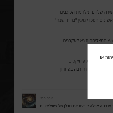
Marvel או DC, עם היסטוריית הקומיקס העשירה שלהם, מלחמת הכוכבים
שונים הפכו למעין "ברית ישנה"
על רקע זה, כיוון הטלוויזיה של הזכיינית מתפתח בצורה חופשית ובטוחה יותר. העונה השנייה של סדרת Andor המצליחה תצא לאקרנים
תה, אלימות או
התמקד ביצירת פרויקטים
תר תלויים במידה רבה בפתרון
פוסט הבא
אנרגיה אפלה קובעת את גורלן של ציוויליזציות