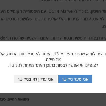
גישה זו נובעת במידה רבה מהאופי הייחודי של הזיכיון. בניגוד ל-
 לוקאס. עבור יוצרים ומנהלי אולפנים רבים, שלושת הסרטים הרא
.
Lucasfilm, ממשיך לפתח פינה משלו ביקום.
אנו רק רוצים לוודא שהינך מעל גיל 13. האתר לא מכיל תוכן הס
תית: האם להמשיך את סאגת סקייווקר דרך הסיפור של ריי או ל
פוליטיקה.
 והכיוון שאליו יתפתח אחד היקומים הקולנועיים הפופולריים ביו
לצערינו אי אפשר לצפות בתוכן האתר מתחת לגיל 13.
אני מעל גיל 13
אני עדיין לא בגיל 13
משוואת החיים: כיצד 