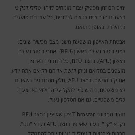
ימים הם זמן מספיק עבור מומחים לזיהוי פלילי לנקוט
בצעדים הדרושים לגישה לנתונים, כל עוד הם פועלים
במהירות ובאופן מתואם.
אבטחת האייפון מושפעת משני מצבי מכשיר שונים:
לפני ביטול נעילה ראשון (BFU) ואחרי ביטול נעילה
ראשון (AFU). במצב BFU, כל הנתונים באייפון
מוצפנים במלואם וניתן לגשת אליהם רק אם אתה יודע
את קוד הגישה. במצב AFU, חלק מהנתונים נשארים
לא מוצפנים, מה שיכול להקל על החילוץ באמצעות
כלים משפטיים, גם אם הטלפון נעול.
חוקר המכונה Tihmstar ציין שאייפון במצב BFU
נקרא "קר", בעוד שאייפון במצב AFU נקרא "חם".
חברות פורנזיות דיגיטליות נוטות יותר להתמקד