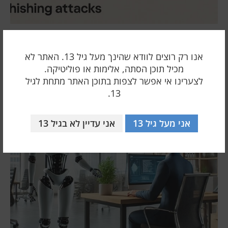
התקפות SVG-Finding במסווה של שמע: לחיצה כניסה-
GEAGE THE SAMANDS
אנו רק רוצים לוודא שהינך מעל גיל 13. האתר לא
22 אפריל 2025
מכיל תוכן הסתה, אלימות או פוליטיקה.
לצערינו אי אפשר לצפות בתוכן האתר מתחת לגיל
13.
אני מעל גיל 13
אני עדיין לא בגיל 13