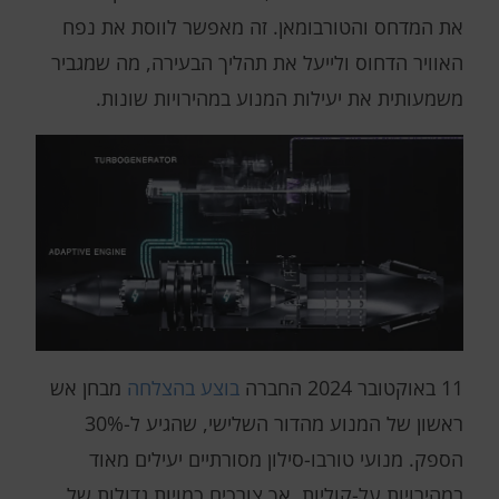
את המדחס והטורבומאן. זה מאפשר לווסת את נפח
האוויר הדחוס ולייעל את תהליך הבעירה, מה שמגביר
משמעותית את יעילות המנוע במהירויות שונות.
11 באוקטובר 2024 החברה
בוצע בהצלחה
מבחן אש
ראשון של המנוע מהדור השלישי, שהגיע ל-30%
הספק. מנועי טורבו-סילון מסורתיים יעילים מאוד
במהירויות על-קוליות, אך צורכים כמויות גדולות של