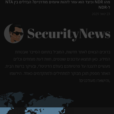
מהו NDR וכיצד הוא עוזר לזהות איומים מודרניים? הבדלים בין NTA
ל-NDR
23 ינואר 2025
ברוכים הבאים לאתר חדשות, המוביל בתחום הסייבר ואבטחת
המידע. כאן תמצאו עדכונים שוטפים, חוות דעת מומחים וכלים
מעשיים להגנה על פרטיותכם בעולם הדיגיטלי, ובעיקר ברשת הבית.
האתר מספק תוכן מבוקר למתחילים ולמתקדמים כאחד. הירשמו
,והישארו מעודכנים!