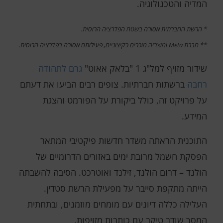
המדיה והטכנולוגיה.
* הרשת החברתית אסורה בשטח הפדרציה הרוסית.
** חברת Meta ומוצריה מוכרים כקיצוניים, פעילותם אסורה בפדרציה הרוסית.
שידור מזויף למל"ג 1 "בלאק אאוט"
גרם לתהודה
רחבה
ברשתות חברתיות. צופים רבים הביעו את דעתם
על פרויקט זה, כולל ביקורת על הפורמט והצגת
המידע.
התוכנית הראתה משדר חדשות פיקטיבי המתאר
הפסקת חשמל מרובת ימים באזורים הדרומיים של
הולנד – דרום הולנד, זילנד ואוטרכט. הסיבה להשבתה
הייתה מתקפת סייבר על מפעילת הרשת סטדין.
העלילה כללה דיונים עם מומחים מוזמנים, ובתחתית
המסך שודר טיקר עם כותרות מזויפות.