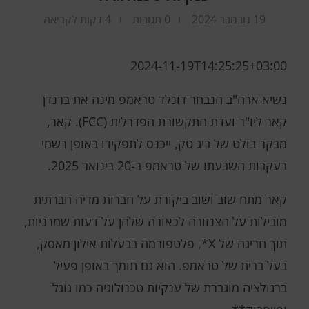
19 נובמבר 2024
0 תגובות
4 דקות לקריאה
2024-11-19T14:25:25+03:00
נשיא ארה"ב הנבחר דונלד טראמפ מינה את ברנדן
קאר ליו"ר ועדת התקשורת הפדרלית (FCC). קאר,
מבקר בולט של ביג טק, ייכנס לתפקידו באופן רשמי
בעקבות השבעתו של טראמפ ב-20 בינואר 2025.
קאר מתח שוב ושוב ביקורת על חברות מדיה חברתית
מובילות על הצנזורה לכאורה שלהן על דעות שמרניות,
תוך חריגה של X*, פלטפורמה בבעלות אילון מאסק,
בעל ברית של טראמפ. הוא גם תומך באופן פעיל
ברגולציה מוגברת של ענקיות טכנולוגיה כמו גוגל