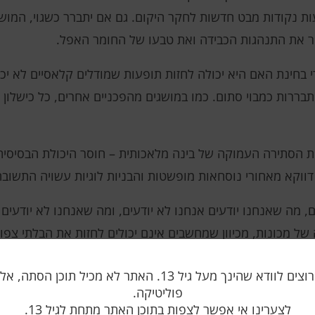
ות נקודות מבט חדשות לחקר היקום. גם אם יתברר כשגוי, המושג
ביר את התנהגות הכבידה ואת טבעו של החומר האפל.
בחינת האם היא יכולה לחזות תופעות שמודלים קלאסיים לא יכו
תבררות כמבוי סתום. כמו במושגים מהפכניים אחרים, כל כישלון 
הסתירה העמוקה של בינה מלאכותית – חוסר היכולת הבסיסית 
דווקא מאחורי נוסחאות מופשטות והבניות לוגיות עשויה התשוב
, מה שאנחנו יודעים אנחנו לא יודעים, ומה שאנחנו לא יודעים 
של מכונות, מכיוון שמחשבים אינם יכולים לחזות את הבלתי צפו
אנו רק רוצים לוודא שהינך מעל גיל 13. האתר לא מכיל תוכן הס
 בקצרה ככל האפשר, אך בצורה כזו שתשמר את כל מהותו. ככל 
פוליטיקה.
לצערינו אי אפשר לצפות בתוכן האתר מתחת לגיל 13.
ר.