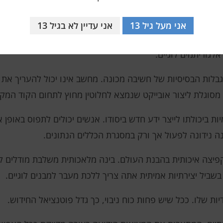
פשטות רבה: "מיליון יחידות". ורצף אקראי של מיליון ספרות ידרו
אני מעל גיל 13
אני עדיין לא בגיל 13
בייקט עם מספר מינימלי של סמלים, כך הוא ייחודי ובלתי צפוי י
לגוריתמים לוגיים.
ות הבסיסיות של חשיבה מכונה. מחשב אינו יכול להעריך את ה
ה מסוגלת ליצור אובייקט שנמצא לחלוטין מחוץ לתחום הקוד המקו
ת ביכולתו לייצר ידע חדש ביסודו. אנשים יכולים לתפוס באופן 
ה נידונה לפעול אך ורק במסגרת הכללים הנתונים.
יצה איכותית בהבנת העולם. בינה מלאכותית משלבת מודלים ק
בשביל יצירתיות אמיתית אתה צריך ללכת מעבר למבנים לוגיים.
ות שלו. ככל שיש פחות כוח ניבוי, כך גדל פוטנציאל החידוש.