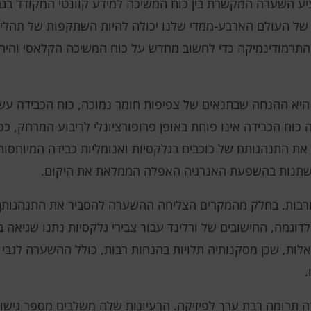
ת 2009 הציע השערה המקשרת בין כוח המשיכה למידע קוונטי המקודד ב
ה של העולם הארבע-ממדי שלנו יכולה להיות השתקפות של תהל
קי התרמודינמיקה כדי לחשוב מחדש על כוח המשיכה הקלאסי והי
היא ההנחה שבתנאים של צפיפות חומר נמוכה, כוח הכבידה עשוי
לה כוח הכבידה אינו פוחת באופן פרופורציונלי לריבוע המרחק, כ
ר את התנהגותם של כוכבים בגלקסיות ואנומליות כבידה המיוחסו
שתנות בהשפעת האנרגיה האפלה הממלאת את היקום.
עורבות. בחלק מהמקרים הצליחה ההשערה להסביר את התנהגותן 
לדוגמה, החישובים של ורלינד עבור צבירי גלקסיות נתנו שגיאה
לות, שכן מסקנותיה תלויות בהנחות רבות, כולל ההשערה לגבי 
.
 תרומה רבת ערך לפיזיקה. הרעיונות שלה משלבים מספר גישות,