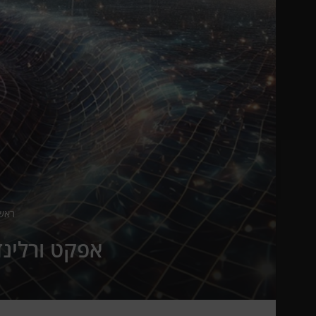
ראש
אפקט ורלינד