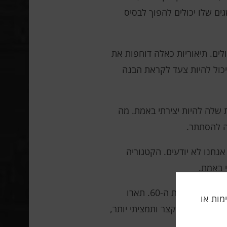
ים שלו יכולים להפוך לבסיס
לים. תיאוריות כאלה דוחפות את
יכול להיות צעד לקראת הבנה
שלה להיות יצירתי באמת. מה
ה להסתתר.
אנחנו לא יודעים. הקטגוריה
י באמת.
קולמוגורוב היא גישה מתמטית למדידת תוכן המידע של עצמים, שהומצאה על ידי מתמטיקאי סובייטי בשנות ה-60. תארו
תה, אלימות או
שתיאור זה קצר ותמציתי יותר,