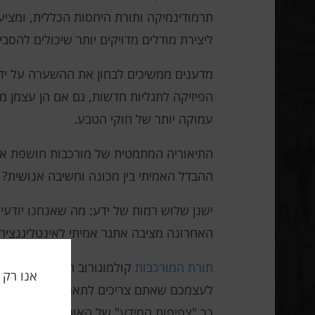
תרמודינמיקה ותורת היחסות הכללית, ומציע
ליצירת מודלים מדויקים יותר שיכולים להס
מדענים ממשיכים לבחון את ההשערה על ידי 
הפיזיקה לתגליות חדשות, גם אם הן עצמן מ
עמוקה יותר של חוקי הטבע.
התיאוריה המתמטית של מורכבות חושפת את 
ההבדל האמיתי בין מכונה וחשיבה אנושית? 
ישנן שלוש רמות של ידע: מה שאנחנו יודעים
האחרונה מציבה אתגר אמיתי לאינטליגנציה 
תורת המורכבות
לעצמכם שאתם צריכים לתאר אובייקט כלשהו
כך "צפיפות המידע" של האובייקט גבוהה יות