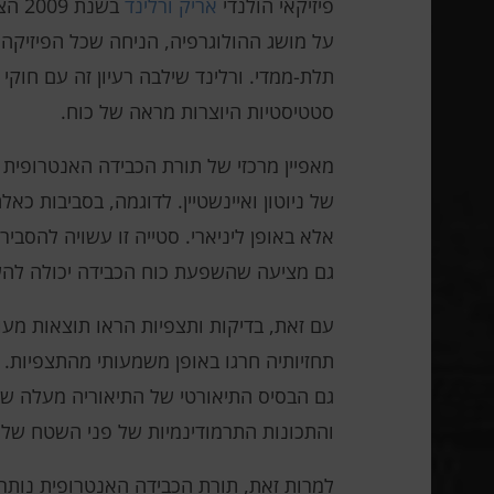
פיזיקאי הולנדי
אריק ורלינד
בשנ
על מושג ההולוגרפיה, הניחה שכל הפיזיק
תלת-ממדי. ורלינד שילבה רעיון זה עם חו
סטטיסטיות היוצרות מראה של כוח.
מאפיין מרכזי של תורת הכבידה האנטרופית 
של ניוטון ואיינשטיין. לדוגמה, בסביבות כא
אלא באופן ליניארי. סטייה זו עשויה להסבי
גם מציעה שהשפעת כוח הכבידה יכולה לה
עם זאת, בדיקות ותצפיות הראו תוצאות מ
תחזיותיה חרגו באופן משמעותי מהתצפיות. 
גם הבסיס התיאורטי של התיאוריה מעלה שא
והתכונות התרמודינמיות של פני השטח שלו
למרות זאת, תורת הכבידה האנטרופית נותרה