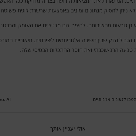
תיים, המתארות את המציאות הידועה בצורה מדויקת ככל האפשר
שלא ניתן להסיק מנתונים זמינים באמצעות שרשרת לוגית פשוטה.
ינן גורעות מחשיבותה. להיפך, הם מדגישים את העומק והרבגונ
הגבול הדק שבין חשיבה אלגוריתמית ליצירתית. תיאוריית המור
ת טבעה הרב-שכבתי ואת חוסר ההתכלות הבסיסי שלה.
פכו לגאונים אמנותיים
Evo: AI מרכיב מערכות ביולוגיות חדשו
אולי יעניין אותך