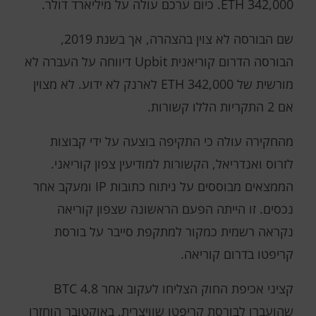
342,000 ETH. כיום ערכם עולה על מיליארד דולר.
שם הבורסה לא צוין בהצהרה, אך בשנת 2019,
הבורסה הדרום קוריאנית Upbit דיווחה על העברה לא
מורשית של 342,000 ETH לארנק לא ידוע. לא מצוין
אם 2 התקריות הללו קשורות.
מהחקירה עולה כי התקיפה בוצעה על ידי קבוצות
לזרוס ואנדריאל, הקשורות למודיעין צפון קוריאני.
הממצאים מבוססים על ניתוח כתובות IP ומעקב אחר
נכסים. זו הייתה הפעם הראשונה שצפון קוריאה
נקראה רשמית כמקור למתקפת סייבר על בורסת
קריפטו בדרום קוריאה.
קציני אכיפת החוק הצליחו לעקוב אחר 4.8 BTC
שהועברו לבורסת קריפטו שוויצרית. באוקטובר הוחזרו