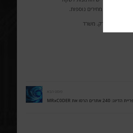
 מפני עליות מחירים נוספות.
VeriS, אך הדיון ברגולציית המחירים נותר על הפרק. משרד
פוסט הבא
ים הרסו את MRxC0DER