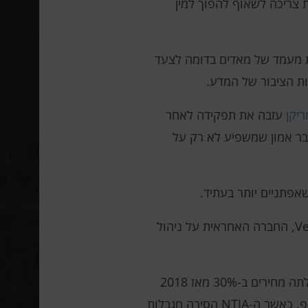
 צריכה לשאוף להפוך למין
 מעמד של מאדים בדומה לצעד
ות הציבור של המדע.
ריקן
עזבה את תפקידה לאחר
בר אמון שמשפיע לא רק על
אפתניים יותר בעתיד.
הסנאטורית האמריקאית אליזבת וורן וחבר הקונגרס ג'רי נדלר קראו לרשויות הממשלתיות לחקור את VeriSign, החברה האחראית על ניהול
למשרד המשפטים ולמינהל הטלקומוניקציה והמידע הלאומי (NTIA), הם טוענים כי VeriSign העלתה מחירים ב-30% מאז 2018
מבלי לשפר את איכות השירותים שלה. זה התאפשר הודות לשינויים רגולטוריים בתקופת ממשל דונלד טראמפ, כאשר ה-NTIA הסירה מגבלות