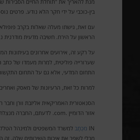
מנת להאריך את "תוחלת החיים הסבירות של
בין-כוכבי על ידי חקר הלא נודע. פרטים נוס
עם זאת, גישתו מעלה שאלות בקרב פופולאריז
הראשון על הירח. חשיבה מדעית מודרנית נ
על רקע זה, אירועים אחרונים בעיתונות ה
שערורייה פוליטית, למרות מעמדו של כתב 
התחום המדעי, אלא גם על התחום התקשורת
למרות כל זאת, הרעיונות של מאסק ואחרים 
אזור הדומיין .com. לדעתם, החברה מנצלת לרעה את מעמדה המונופול על ידי ניפוח מחירי רישום דומיין.
IN
מִכְתָב