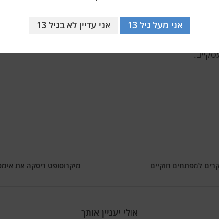
 יכולה להיות הזדמנות להחמיר את הרגולציה ולהגן על הצרכנים
אני מעל גיל 13
אני עדיין לא בגיל 13
נכון לעכשיו, NTIA הודיעה על כוונתה להמשיך בשיתוף הפעולה עם ign
מיקרוסופט ריסקה את אימפריית הדיוג: 240 אתר
אולי יעניין אותך