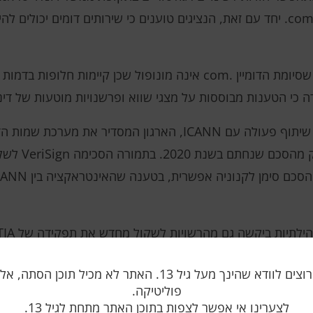
על מחירי רישום מקסימליים עבור דומיינים .com. יחד עם זאת, הנציגים טוענים כי שירותים דו
VeriSign מכחישה את ההאשמות, ואומרת שסיומת הדומיין .com אינה מונופול 
ובאינטראקציה עם VeriSign. פעילים כינו 
אנו רק רוצים לוודא שהינך מעל גיל 13. האתר לא מכיל תוכן הס
פוליטיקה.
לצערינו אי אפשר לצפות בתוכן האתר מתחת לגיל 13.
הנושא הרגולטורי נותר רלוונטי מכיוון שהסכם TIA-VeriSign