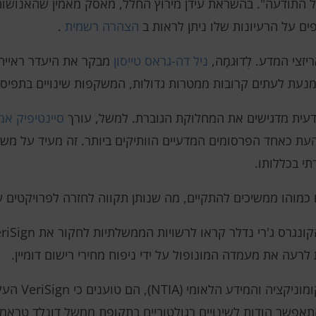
 התודעה". בהשראת עידן מירוץ החלל, מאסק מאמין שהאנושות
פים על הרעיונות שלו ניתן לראות ב
הצהרה רשמית
.
צי המדע. לְדוּגמָה,
ניל דה-גראס טייסון
מבקר את היעדר ראיית
מנעת לעתים קרובות ממטרות גדולות, המשקפות שינויים בתפיס
מדעית מדגישים את המחלוקת הגוברת. למשל, עורך
סיינטיפיק אמ
העת כאחד הפרסומים המדעיים הוותיקים ביותר. זה מעיד על מש
י בכללותו.
כמוהו ממשיכים להתקיים, מה שנותן תקווה לחזרה לפרויקטים ש