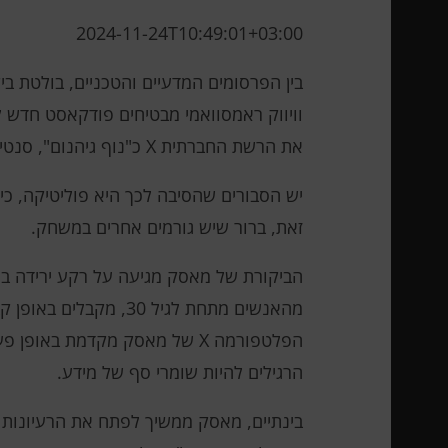
2024-11-24T10:49:01+03:00
בין הפרסומים המדעיים והטכניים, בולטת 
וויווק ראמסוואמי מבטיחים פודקאסט חדש ל
את הרשת החברתית X כ"נוף גיהנום", סנטימנט שהדהדו עיתונאי מדע וטכנולוגיה רבים.
יש הסבורים שהסיבה לכך היא פוליטיקה, כי
זאת, ברור שיש גורמים אחרים במשחק.
הביקורת של מאסק מגיעה על רקע ירידה בא
הפלטפורמה X של מאסק מקדמת ב
הרגילים להיות שומרי סף של מידע.
בינתיים, מאסק ממשיך לפתח את הרעיונות ה