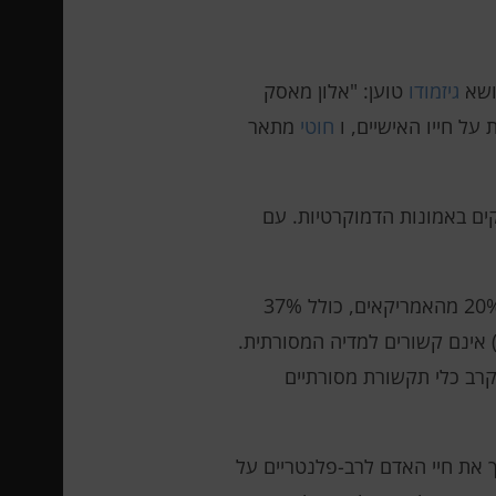
נושא
גיזמודו
טוען: "אלון מאסק
על חייו האישיים, ו
חוטי
מתאר
קים באמונות הדמוקרטיות. עם
מצא שכ-20% מהאמריקאים, כולל 37%
האנשים מתחת לגיל 30, מקבלים באופן קבוע חדשות ממשפיעי מדיה חברתית. רוב המשפיעים הללו (77%) אינם קשורים למדיה המסורתית.
 בקרב כלי תקשורת מסורתיים
 את חיי האדם לרב-פלנטריים על