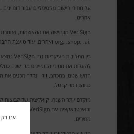
אחרים.
.org, .shop, .ai ואחרים. עוד טוענת החברה כי הטענות מבוססות על מצגי שווא ופרשנויות מוטעות של דינמיקת השוק.
כנוהג דמוי קרטל.
מחירים.