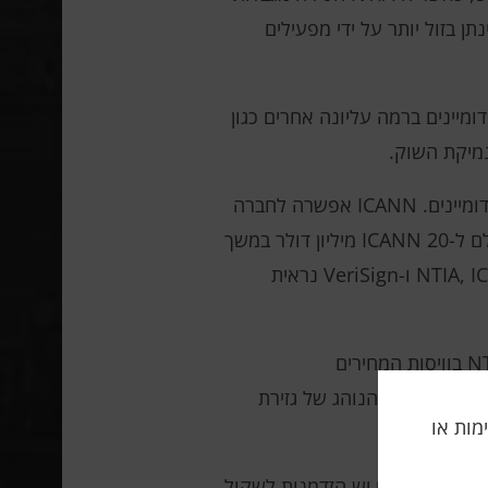
מים יכולים להינתן בזול יותר על ידי מפעילים
שכן קיימות חלופות בדמות דומיינים ברמה עליונה אחרים כגון
בין התלונות העיקריות נגד VeriSign נמצא שיתוף פעולה עם ICANN, הארגון המסדיר את מערכת שמות הדומיינים. ICANN אפשרה לחברה
להעלות את מחירי הדומיינים מדי שנה כחלק מהסכם שנחתם בשנת 2020. בתמורה הסכימה VeriSign לשלם ל-ICANN 20 מיליון דולר במשך
חמש שנים. במכתב, וורן ונדלר מכנים את ההסכם סימן לקנוניה אפשרית, בטענה שהאינטראקציה בין NTIA, ICANN ו-VeriSign נראית
מוקדם יותר השנה, קואליציה של קבוצות קהילתיות ביקשה גם מהרשויות לשקול מחדש את תפקידה של NTIA בוויסות המחירים
את מערכת היחסים בין NTIA, ICANN ו-VeriSign "קרטל" וקראו להפסיק את הנוהג של גזירת
תה, אלימות או
N הנוכחי יפוג ב-30 בנובמבר. על רקע זה, לממשל האמריקני יש הזדמנות לשקול