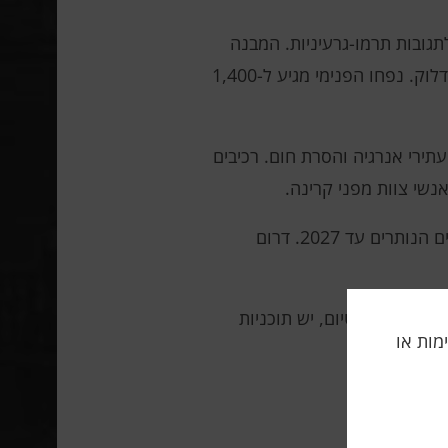
גובות תרמו-גרעיניות. המבנה
הענק, השוקל 5,000 טון, מורכב מתשעה סקטורים ו-44 יציאות, המספקים אבחון, שליטה מרחוק, חימום ותדלוק. נפחו הפנימי מגיע ל-1,400
תירי אנרגיה והסרת חום. רכיבים
נשי צוות מפני קרינה.
סין ודרום קוריאה השתלטו על עיקר הייצור של מודולים אלה. סין מתכננת להשלים אספקה ​​של 172 המודולים הנותרים עד 2027. דרום
 בייצור טריטיום, יש תוכניות
תה, אלימות או