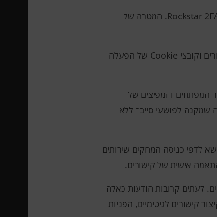
חוקרי אבטחת סייבר מזהירים מפני התקפות דיוג חדשות שהושקו באמצעות כלי דיוג כשירות (PhaaS) בשם Rockstar 2FA. המטרה של
חוקרי Trustwave ציינו כי פעולה זו משתמשת בטכניקת יריב-באמצע (AiTM) כדי ליירט אישורים וקובצי Cookie של הפעלה
גם בשם Phoenix). מיקרוסופט עוקבת אחר המפתחים והמפיצים של
מכרת כמנוי: 200 דולר לשבועיים או 350 דולר לחודש, מה שמקנה לפושעי סייבר ללא
וט, ערכות נושא לדפי כניסה המחקים שירותים
והתאמה אישית של קישורים.
כתובות URL, קודי QR וקבצים מצורפים למסמכים. לעתים קרובות הודעות כאלה
ר קישורים לגיטימיים, הפניות