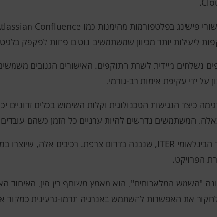
ל ידי עקיפת אימות רב-גורמי.
מה כיצד הנגישות הטכנולוגית וקלות השימוש בכלים זדוניים יכולי
 כאלה, המשתמשים נדרשים להיות ערניים כל הזמן כשהם עובדים ע
סין שלחה מודולים מרכזיים עבור כור ההיתוך הבינלאומי ITER, שנבנה בדרום צרפת. רכ
רת הפרויקט.
י-גרעיני הבינלאומי (ITER), המכונה "השמש המלאכותית", הוא מאמץ משותף בין סין, הא
לחקור את האפשרות להשתמש באנרגיה תרמו-גרעינית כמקור אנרג