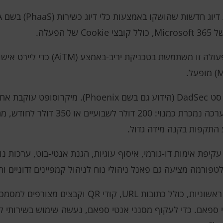
פעלה.
Rockstar 2FA נחשב לגרסה מעודכנת של סט DadSec (הידוע 
פלטפורמה זו, בשם הקוד Storm-1575. הערכה נ
 התקפות בקנה מידה גדול.
ריות של Rockstar 2FA כוללות עקיפת אימות דו-גורמי, איסוף עוגיות, הגנת אנטי-ב
טפורמה מציעה גם פאנל ניהולי נוח לניהול קמפיינים זדוניים 
פושעי סייבר משתמשים במגוון שיטות גישה ראשוניות, כולל 
ספאם. כדי לעקוף מסנני אנטי ספאם, נעשה שימוש בשירותי קיצו