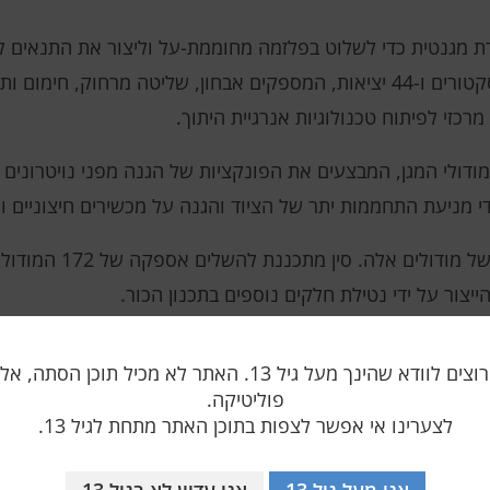
מגנטית כדי לשלוט בפלזמה מחוממת-על וליצור את התנאים לת
רכזי לפיתוח טכנולוגיות אנרגיית היתוך.
דולי המגן, המבצעים את הפונקציות של הגנה מפני נויטרונים ע
 מניעת התחממות יתר של הציוד והגנה על מכשירים חיצוניים וא
ייצור על ידי נטילת חלקים נוספים בתכנון הכור.
ם, דלק מרכזי להיתוך גרעיני. בעוד שהפרויקט הנוכחי אינו מתמקד
אנו רק רוצים לוודא שהינך מעל גיל 13. האתר לא מכיל תוכן הס
ה של אנרגיה נקייה בעתיד.
פוליטיקה.
לצערינו אי אפשר לצפות בתוכן האתר מתחת לגיל 13.
אני מעל גיל 13
אני עדיין לא בגיל 13