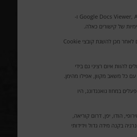
Trustwave מציינת שתוקפים מפרסמים קישורי פישינג בפלטפורמות מהימנות כמו Google Docs Viewer, Atlassian Confluence ו-
הנתונים שהוזנו על ידי קורבנות בדפים מזויפים נשלחים מיידית לשרת התוקפים. האישורים הגנובים משמשים לאחר מכן להשגת קובצי Cookie
ם להוות איום רציני גם בידי
ם כל משאב מקוון, אפילו מהימן.
יבים אלה, שיוצרו במפעלים במחוז גואנגדונג, היו
יחוד האירופי, הודו, יפן, דרום קוריאה,
יה בקנה מידה גדול וידידותי