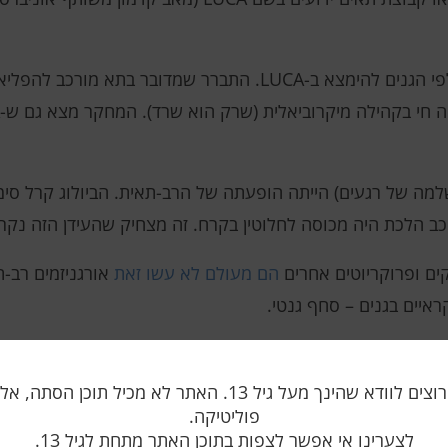
הצוות העריך את הסבירות של כל אחד מאלפי הגנים להימצא ב-LUCA. התבר
למה של רגעים) הייתה הופעתה של הרב-תאית. הביולוג קרל סימ
ב הלכת היה מכוסה לחלוטין בקרח. זה מצחיק שהעידן הזה נקרא
קים ופרוקריוטים אחרים
הם מעולם לא עשו זאת
אורגניזמים רב-
איים בגנים – סחף גנטי.
וטות, כמו במושבות, אבל זה מעולם לא נראה בארכאה – עד הש
אנו רק רוצים לוודא שהינך מעל גיל 13. האתר לא מכיל תוכן הס
פוליטיקה.
אחורה עד לפני 600 מיליון שנה.
לצערינו אי אפשר לצפות בתוכן האתר מתחת לגיל 13.