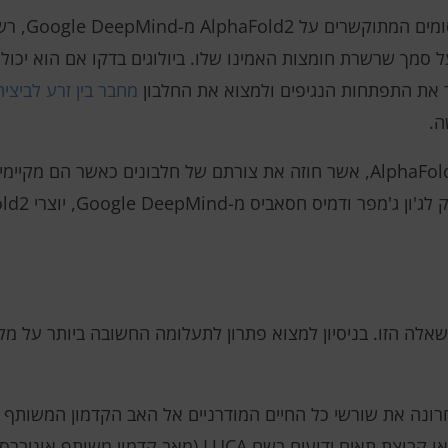
בשנת 2024, ל
 סמך שרשרת חומצות האמינו שלו. ביולוגים בדקו אם הוא יכו
ר את התפתחות הנגיפים ולמצוא את החלבון
מחבר בין זרע לביצית
ה.
במאי, Google DeepMind פרסמה את AlphaFold3, אשר חוזה את צורתם של חלבונים
השאלה הזו. בניסיון למצוא פתרון לתעלומה החשובה ביותר על מ
רונה את שורשי כל החיים המודרניים אל האב הקדמון המשותף 
אבולוציוניים של גנים וגנומים. תא עתיק זה או קבוצת תאים ידועים ב