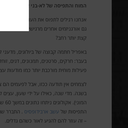
המוח והתפיסה של לא-בני אדם
אנחנו רגילים לתפוס את העולם בצורה מסוימ
גם אורגניזמים אחרים מרגישים, תופסים ומ
קצת יותר רחב?
באפריל חתמה קבוצה של ביולוגים, מדעני ק
בעבר: חרקים, סרטנים, תמנונים, דגים, זוחל
פעילות מוחית מורכבת יותר כמו מודעות עצ
לצמחים אין תודעה ככזו, אבל לפעמים הם צ
המונ
התפיסות של
עשב ארבידופסיס
. התברר שהש
– זה עוזר להם להגיע לאור כשהם גדלים.