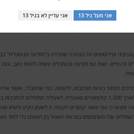
אני מעל גיל 13
אני עדיין לא בגיל 13
ת: אנחנו רואים בעיניים, שומעים באוזניים וחושבים עם איבר מ
גיבים לעולם הסובב אותם, אך יכול להיות קשה לדמיין את החווי
וגניציה ופילוסופים על הצהרה שמכירה ב"תודעה פנומנלית" בב
ים ודו-חיים. ישות עם תודעה פנומנלית עשויה לחוות כאב, עונג 
מית.
ריכים לפתור בעיות מורכבות. לדוגמה, כפי שהתברר, אשור אירו
בשנה. מדי שנה, כאילו על ידי שעון, עצים לאורך 1,500 קילומטרים מאנגליה לאיטליה מ
י). אקולוגים ניתחו נתונים במשך 60 שנה ומצאו כי עצי אשור קושרים תקופה זו לשעון ה
תילים שלו משתמשים במרווחי האוויר בין התאים כדי לפזר פוטו