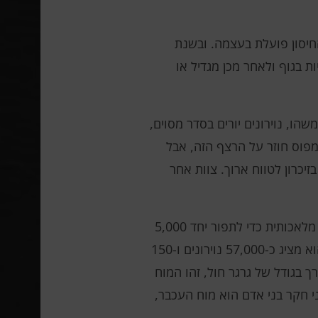
חיסון פועלת בעצמה. ובשנת
 בגוף ולאחר מכן מגדיל או
שהו, נוירונים יורים בסדר מסוים,
קמפוס חוזר על הרצף הזה, אבל
זיכרון לטווח ארוך. צוות אחר
מדעני מוח ממשיכים לעבוד כדי ליצור מחדש את נוירון המוח אחר נוירון. השנה, מדעני גוגל השתמשו בבינה מלאכותית כדי לתפור יחד 5,000
תמונות של מילימטר מעוקב של המוח האנושי (מיליון מהמבנה כולו) כדי ליצור מפה תלת מימדית מדהימה. הוא מציג כ-57,000 נוירונים ו-150
הפירות. בערך בגודל של גרגר חול, זהו המוח
 במוח האנושי). השלב הבא לפני חקר בני אדם הוא מוח העכבר,