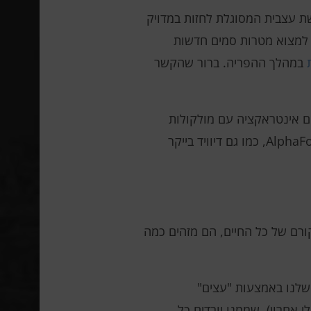
א היה זמן לעקוב אחר הפרסומים המתוקשרים על AlphaFold2 מ-Google DeepMind, רשת עצבית המסוגלת לחזות במדויק
ל למצוא מטרות סמים חדשות
במהלך ההפריה. ברור שהקשר
 כאשר הם מקיימים אינטראקציה עם מולקולות
אחרות. ובאוקטובר, פרס נובל בכימיה הוענק לג'ון ג'מפר ודמיס חסאביס מ-Google DeepMind, יוצרי AlphaFold2, כמו גם דיוויד בייקר
קורם של כל החיים, הם מזהים כמה
שלנו באמצעות "עצים"
שם LUCA (מאב קדמון משותף אוניברסלי אחרון), שממנו יורדים כל