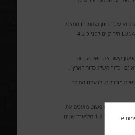
ר שמדובר בתא מורכב להפליא: הוא עיבד מימן ופחמן דו חמצני,
היה לו יסודות של מערכת חיסון, וככל הנראה חי בקהילה מיקרוביאלית (שרק הוא שרד). המחקר מצא גם ש-LUCA היה קיים לפני כ-4.2
פסון קישר את האירוע הזה
 גם "כדור השלג כדור הארץ".
תאיים מורכבים. לדעתם הסיבה
נה התגלה שאם פשוט מועכים את
התאים הללו, הם יוצרים מבנים דמויי רקמה רב-תאית. ובסין, מדענים מצאו מאובנים של אוקריוטים רב-תאיים המתוארכים ל-1.6 מיליארד שנים.
תה, אלימות או