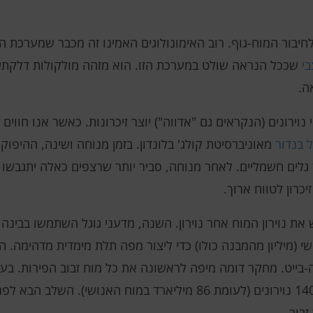
יבור המוח-גוף. רוב האימונולוגים האמינו זה מכבר שמערכת ה
י
שככל הנראה שולט במערכת הזו. הוא מזהה מולקולות דלקתיות
ה.
ירונים (הנקראים גם "אדווה") יוצר זיכרונות. כאשר אנו חווים מ
 בנדור
מאוניברסיטת קולג' בלונדון. בזמן מנוחה ושינה, ההיפו
 גלים חשמליים. לאחר מנוחה, סביר יותר שרצפים כאלה יתגבשו ב
יכרון לטווח ארוך.
 סינפסות, ונפח הנתונים היה 1.4 פטה-בייט. מחקר דומה מיפה לראשונה את כל מוח זבוב 
הגדול ביותר שמופה במלואו עד כה – 140,000 נוירונים (לעומת 86 מיליארד