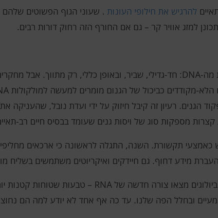
תאיים
להרגיש את חילופי העונות
. שעוני הגוף הפשוטים שלהם י
נן למזג אוויר קר – גם אם החורף הזה רחוק דורות רבים.
מאז גילוי ה-RNA, הם נחשבים למשהו נחות מה-DNA: חד-גדילי, שביר, ובאופן כללי, רק
ד הגנים. רעיון זה קיבל חיזוק על ידי ועדת נובל, שהעניקה את 
העברת מידע דחוף. גם חיידקים ואיקריוטים משתמשים בשליח מולקו
באחת התגליות הכי יוצאות דופן של השנה, ביולוגים מצאו צורה חדשה ש
במעיים ובחלל הפה שלנו. עד כה אף אחד לא יודע למה הם נחוצי