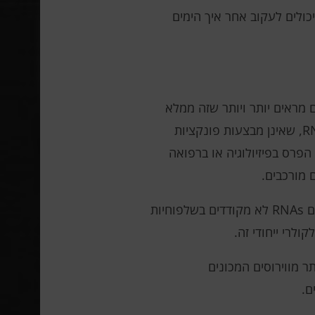
כולים לעקוב אחר איך הימים
 מתווך. אבל מחקרים מראים יותר ויותר שזה ממלא
תפקיד הרבה יותר חשוב בחיים. רוב האזורים הלא-מקודדים כביכול של הגנום מומרים למעשה למולקולות RNA, שאינן מבצעות פונקציות
הפרס בפיזיולוגיה או ברפואה
עוד ועוד מחקרים מראים גם ש-RNA משמש כאמצעי תקשורת. השנה, התגלה לראשונה כי ארכאים מחליפים RNAs לא מקודדים בשלפוחיות
לרי ייחודי זה.
ל RNA – טבעות שטוחות קטנות יותר מווירוסים המכונים
ם.