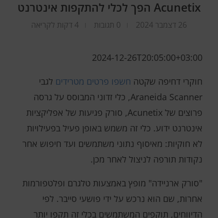
Acunetix הפך לכלי להתקפות אינטרנט
26 דצמבר 2024
0 תגובות
4 דקות לקריאה
2024-12-26T20:05:00+03:00
חוקרי דחיפה שקטה
חשפו פרטים מטרידים
לגבי
Araneida Scanner, כלי זדוני המבוסס על גרסה
פרוצים של Acunetix, סורק פגיעות של אפליקציות
אינטרנט ידוע. כלי זה משמש באופן פעיל בפעילויות
לא חוקיות: מאיסוף נתוני משתמשים ועד חיפוש אחר
נקודות תורפה לניצול לאחר מכן.
"סורק ארניידה" מופץ באמצעות טלגרם ופלטפורמות
אחרות, שם הוא נרכש על ידי פושעי סייבר. לפי
הדיווחים, תוקפים המשתמשים בכלי זה תקפו יותר