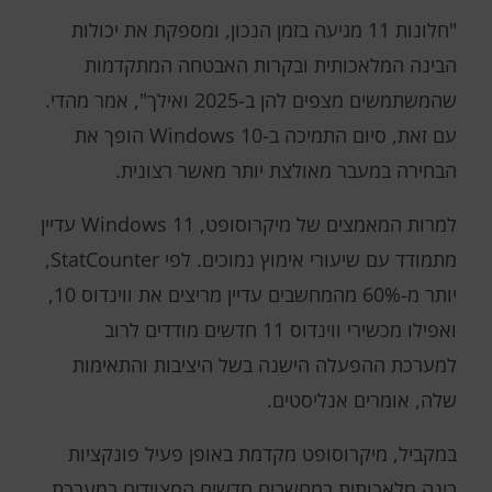
"חלונות 11 מגיעה בזמן הנכון, ומספקת את יכולות
הבינה המלאכותית ובקרות האבטחה המתקדמות
שהמשתמשים מצפים להן ב-2025 ואילך", אמר מהדי.
עם זאת, סיום התמיכה ב-Windows 10 הופך את
הבחירה במעבר מאולצת יותר מאשר רצונית.
למרות המאמצים של מיקרוסופט, Windows 11 עדיין
מתמודד עם שיעורי אימוץ נמוכים. לפי StatCounter,
יותר מ-60% מהמחשבים עדיין מריצים את ווינדוס 10,
ואפילו מכשירי ווינדוס 11 חדשים מודדים לרוב
למערכת ההפעלה הישנה בשל היציבות והתאימות
שלה, אומרים אנליסטים.
במקביל, מיקרוסופט מקדמת באופן פעיל פונקציות
בינה מלאכותית במחשבים חדשים המצוידים במערכת