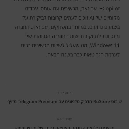
Copilot+. עם זאת, מכשירים עם עומסי עבודה
מקומיים של AI זוכים לעתים קרובות לביקורת על
ביצועים גרועים, במיוחד במשחקים. עם זאת, החברה
מתכוונת לדבוק בדרישות החומרה הגבוהות של
Windows 11, מה שעלול לשלוח מכשירים רבים
לערמת הגרוטאות כבר בשנה הבאה.
פוסט קודם
שיבוט RuStore מדביק טלפונים עם Telegram Premium מזויף
פוסט הבא
מדענים גילו את הדוגמה העתיקה ביותר של מירוץ חימוש