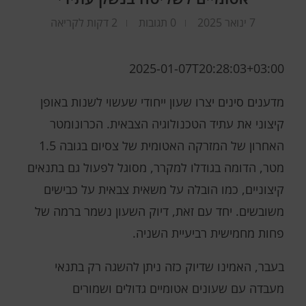
7 ינואר 2025
0 תגובות
2 דקות לקריאה
2025-01-07T20:28:03+03:00
מדענים סינים יצרו שעון ייחודי שעשוי לשנות באופן
קיצוני את עתיד הטכנולוגיה הצבאית. הכרונומטר
האחרון של המזרקה האטומית של צסיום בגובה 1.5
מטר, הדומה בגודלו למקרר, מסוגל לפעול גם בתנאים
קיצוניים, כמו הובלה על משאית צבאית על כבישים
משובשים. יחד עם זאת, דיוק השעון נשמר ברמה של
פחות מחמישית רביעיית השניה.
בעבר, האמינו שדיוק כזה ניתן להשגה רק בתנאי
מעבדה עם שעונים אטומיים גדולים ושמורים