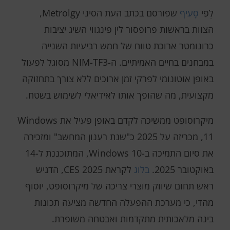
לְפִי
סָעִיף
שפורסם בכתב העת הסיני Metrolgy,
הצוות בראשות פרופסור לין פינגווי השיג יציבות
כרונומטר ארוכת טווח של חמש רביעיות השנייה
במבחנים בחיים האמיתיים. ה-NIM-TF3 מסוגל לפעול
באופן אוטונומי לפרקי זמן ארוכים ללא צורך בתחזוקה
מקצועית, מה שהופך אותו לאידיאלי לשימוש בשטח.
מיקרוסופט ממשיכה לקדם באופן פעיל את Windows
11, מכריזה על 2025 כ"שנת רענון המחשב" ומזכירה
את סיום התמיכה ב-Windows 10, המתוכננת ל-14
באוקטובר 2025.
בלוג
לקראת CES 2025, הדגיש
ראש תחום שיווק מוצרי צריכה של מיקרוסופט, יוסוף
מהדי, כי מערכת ההפעלה החדשה מציעה תכונות
בינה מלאכותית מתקדמות ואבטחה משופרת.