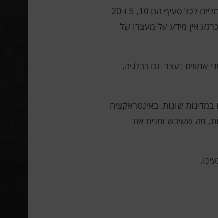
רודומטוב מואשם בהונאת מכשירי גישה, קשירת קשר לפריצת מערכות מחשב והלבנת הון. העונשים המקסימליים לכל סעיף הם 10, 5 ו-20
ול לעמוד בפני עד 35 שנות מאסר. עם זאת, כרגע אין מידע על מעצרו של
ע נתפסו 3 שרתים בהולנד ונתפסו 2 דומיינים, דרכם נוהלו פלטפורמות RedLine ו-Meta. שני אנשים נעצרו גם בבלגיה,
מידע על רשת השרתים. כתוצאה מכך, התגלה מתחם נרחב של יותר מ-1,200 שרתים במדינות שונות, באינטראקציה
למכירת תוכנות זדוניות, מה ששיבש זמנית את