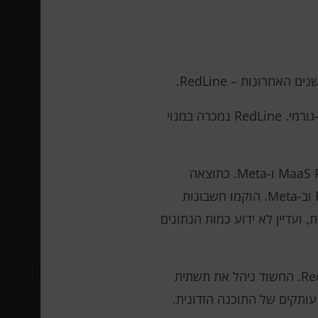
חרונות – RedLine.
התוכנה הזדונית הייתה בשימוש נרחב בפשעי סייבר כדי לגנוב אישורים, לגנוב מידע פיננסי ולעקוף אימות דו-גורמי. RedLine נמכרה במנוי
האשמה הובאה במסגרת המבצע הבינלאומי מבצע מגנוס, שמטרתו לדכא את פעילותן של תוכניות MaaS RedLine ו-Meta. כתוצאה
מהחקירה, רשויות אכיפת החוק קיבלו גישה לנתונים של קורבנות שהמכשירים שלהם היו נגועים ב-RedLine וב-Meta. הוקמו חשבונות
 ועדיין לא ידוע כמות הנתונים
לפי משרד המשפטים האמריקני, נאספו ראיות להשתתפותו הישירה של רודומטוב ביצירה ובניהול של RedLine. החשוד ניהל את תשתית
 עותקים של התוכנה הזדונית.