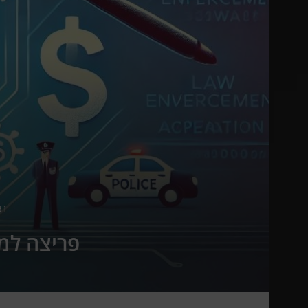
רא
פריצה למנוי: היוצר ש