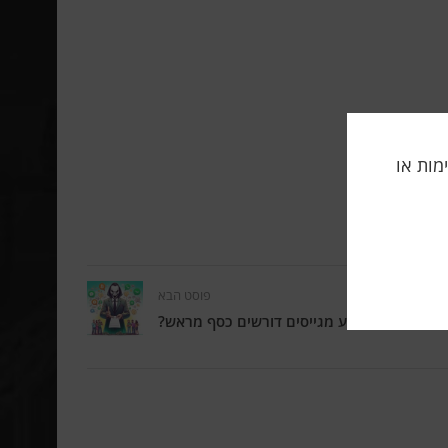
תה, אלימות או
פוסט הבא
 עם מלכוד: מדוע מגייסים דורשים כסף מראש?