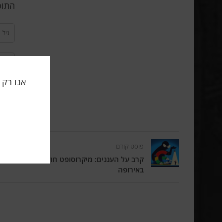
התוכ
פוסט קודם
קרב על העננים: מיקרוסופט חושפת את האסטר
באירופה