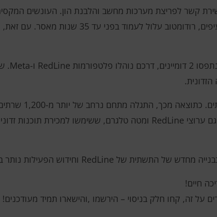
שנות מאסר, בהתאמה. אם יורשע בכל הסעיפים, רודומטוב על
במסגרת המבצ
זדונית.
כמו כן, הצלחנו להשיג 
עם שרתים מרכזיים בהולנד. בנוסף, נחסמו גם ערוצי RedLine ומטה טלגרם, ששימשו 
ת של RedLine וחידוש הפעילות נותר בעינו.
כה חיים!
ים על זה, קחו חלק בניסוי – הירשמו ,והישארו תמיד מעודכנים!