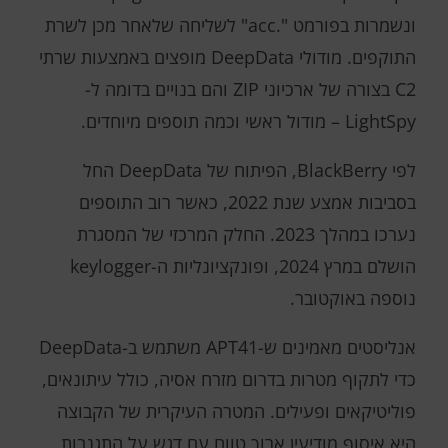
ונשמרות בפורמט ".acc" לשליחה שלאחר מכן לשרת
התוקפים. מודולי DeepData מופצים באמצעות שרתי
C2 בצורה של ארכיוני ZIP והם בנויים בדומה ל-
LightSpy – מודול ראשי וכמה תוספים מיוחדים.
לפי BlackBerry, הפיתוח של DeepData החל
בסביבות אמצע שנת 2022, כאשר רוב התוספים
נערכו במהלך 2023. החלק המרכזי של המסגרת
הושלם במרץ 2024, ופונקציונליות ה-keylogger
נוספה באוקטובר.
אנליסטים מאמינים ש-APT41 משתמש ב-DeepData
כדי לתקוף מטרות בדרום מזרח אסיה, כולל עיתונאים,
פוליטיקאים ופעילים. המטרה העיקרית של הקבוצה
היא איסוף מודיעין ארוך טווח עם דגש על התגנבות