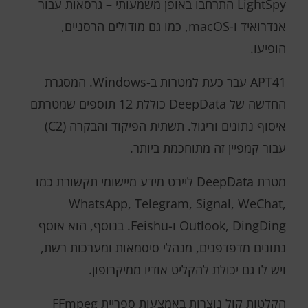
LightSpy התרחבו באופן משמעותי – גרסאות עבור
אנדרואיד ו-macOS, כמו גם מודולים הרסניים,
הופיעו.
APT41 עבר כעת למטרות ב-Windows. המסגרת
החדשה של DeepData כוללת 12 תוספים שמטרתם
איסוף נתונים וריגול. תשתית הפיקוד והבקרה (C2)
עבור קמפיין זה מתוחכמת ביותר.
מטרת DeepData ליירט מידע מיישומי תקשורת כמו
WhatsApp, Telegram, Signal, WeChat,
Outlook, DingDing ו-Feishu. בנוסף, הוא אוסף
נתונים מדפדפנים, מנהלי סיסמאות ומערכות רשת,
ויש לו גם יכולת להקליט אודיו ממיקרופון.
הקלטות קול נוצרות באמצעות ספריית FFmpeg