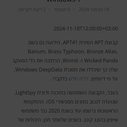
18 נובמבר 2024
0 תגובות
2 דקות לקריאה
2024-11-18T12:00:00+03:00
קבוצת APT הסינית APT41, הידועה גם בשם
Barium, Brass Typhoon, Bronze Atlas,
Wicked Panda ו- Winnti, הרחיבה את כלי המעקב
שלה כך שיכללו את מסגרת Windows DeepData,
על פי דיווחים.
דו"ח חדש
בלקברי.
בעבר, הקבוצה השתמשה בתוכנה זדונית LightSpy,
שנועדה לגנוב נתונים ממכשירי iOS. ההתקפות
הראשונות נרשמו עוד בשנת 2020 נגד משתמשי
אייפון בהונג קונג. בשנים שלאחר מכן, היכולות של