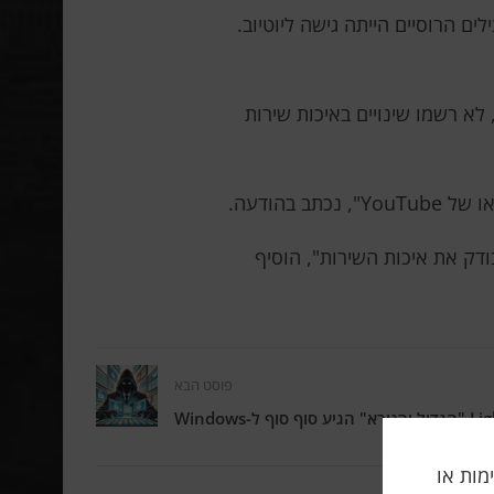
ם בהתייחס לנתונים משירות GlobalCheck שלחלק מהמפעילים הרוסיים הייתה גישה ליוטיוב.
ם מומחי המרכז לניטור וניהול רשתות תקשורת ציבוריות (CPN SSOP), הכפוף ל-Roskomnadzor (RKN), לא רשמו שינויים באיכות שירות
G נועד לבדוק את הזמינות של כתובות IP ואתרים: חסומים או לא. GlobalCheck לא בודק את איכות השירות", הוסיף
פוסט הבא
תה, אלימות או