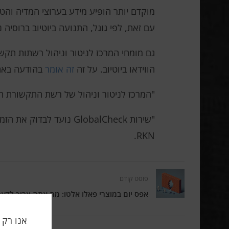
עם זאת, לפי גוגל, התנועה ביוטיוב ברוסיה 
הווידאו ביוטיוב. על זה
זה אומר
בהודעה באתר  SSOP
"המרכז לניטור וניהול של רשת התקשורת הציבורית (MCN SSOP) מאשר כי אין שינויים באיכות שירות הווידאו של e
RKN.
פוסט קודם
אפס יום במוצרי פאלו אלטו: מה אתה צריך לדע