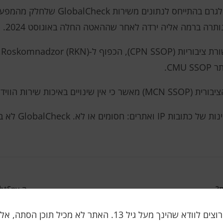
מוקדם יותר הופיע מידע בערוצי המדיה והטלגר
נותרה ברמה אליה ירדה לאחר שההאטה החלה באוגוסט 2024.
ג
CMU.
YouTub", נכתב בהודעה.
"שירות lobalCheck
ת?
ה-LightSpy "הגדול והנורא" הגיע סוף סוף ל-Windows
אנו רק רוצים לוודא שהינך מעל גיל 13. האתר לא מכיל תוכן הס