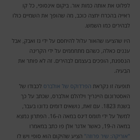
לפלוט את אותה כמות אור. ביקום אינסופי, כל קו
ראייה בהכרח יחצה כוכב, מה שהופך את השמיים כולו
לבהירים כמו השמש.
היו שהציעו שהאור עלול להיחסם על ידי גז ואבק, אבל
עננים כאלה, כשהם מתחממים על ידי הקרינה
הנספגת, הופכים בעצמם לבהירים. זה לא פותר את
הבעיה.
תופעה זו נקראת
הפרדוקס של אולברס
לכבודו של
האסטרונום היינריך וילהלם אולברס, שכתב על כך
בשנת 1823. עם זאת, נושאים דומים נדונו בעבר,
למשל על ידי תומס דיגס במאה ה-16. הפתרון נמצא
במאה ה-19, כאשר אדגר אלן פו כתב במאמרו
"אוריקה: שיר פרוזה"
הציע שהיקום הוא סופי ויש לו