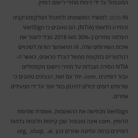
המונופול על ידי ניפוח מחירי רישום דומיין.
IN
מִכְתָב
למשרד המשפטים ולמינהל הטלקומוניקציה
והמידע הלאומי (NTIA), הם טוענים כי VeriSign
העלתה מחירים ב-30% מאז 2018 מבלי לשפר את
איכות השירותים שלה. זה התאפשר הודות לשינויים
רגולטוריים בתקופת ממשל דונלד טראמפ, כאשר ה-
NTIA הסירה מגבלות על מחירי רישום מקסימליים
עבור דומיינים .com. יחד עם זאת, הנציגים טוענים כי
שירותים דומים יכולים להינתן בזול יותר על ידי מפעילים
אחרים.
VeriSign מכחישה את ההאשמות, ואומרת שסיומת
הדומיין .com אינה מונופול שכן קיימות חלופות בדמות
דומיינים ברמה עליונה אחרים כגון .org, .shop, .ai