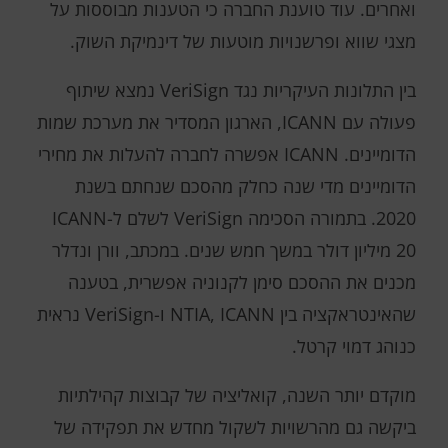
ואחרים. עוד טוענת החברה כי הטענות מבוססות על
מצגי שווא ופרשנויות מוטעות של דינמיקת השוק.
בין התלונות העיקריות נגד VeriSign נמצא שיתוף
פעולה עם ICANN, הארגון המסדיר את מערכת שמות
הדומיינים. ICANN אפשרה לחברה להעלות את מחירי
הדומיינים מדי שנה כחלק מהסכם שנחתם בשנת
2020. בתמורה הסכימה VeriSign לשלם ל-ICANN
20 מיליון דולר במשך חמש שנים. במכתב, וורן ונדלר
מכנים את ההסכם סימן לקנוניה אפשרית, בטענה
שהאינטראקציה בין NTIA, ICANN ו-VeriSign נראית
כנוהג דמוי קרטל.
מוקדם יותר השנה, קואליציה של קבוצות קהילתיות
ביקשה גם מהרשויות לשקול מחדש את תפקידה של