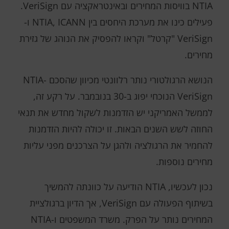
NTIA בוויסות המחירים ובאינטראקציה עם VeriSign.
פעילים כינו את מערכת היחסים בין NTIA, ICANN ו-
VeriSign "קרטל" וקראו להפסיק את הנוהג של גזירת
מחירים.
הנושא הרגולטורי נותר רלוונטי מכיוון שהסכם NTIA-
VeriSign הנוכחי יפוג ב-30 בנובמבר. על רקע זה,
לממשל האמריקני יש הזדמנות לשקול מחדש את תנאי
החוזה לשש השנים הבאות. זו יכולה להיות הזדמנות
להחמיר את הרגולציה ולהגן על הצרכנים מפני עליות
מחירים נוספות.
נכון לעכשיו, NTIA הודיעה על כוונתה להמשיך
בשיתוף הפעולה עם VeriSign, אך הדיון ברגולציית
המחירים נותר על הפרק. משרד המשפטים ו-NTIA