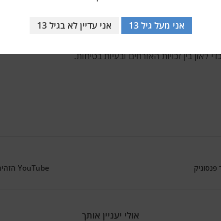
ייבים יתר על המידה חברות טלקום. עורכי דין מאמינים שמפעילי
ת ההוראות הללו לבלתי ניתנות לאכיפה בפועל.
אני מעל גיל 13
אני עדיין לא בגיל 13
מגזר, המכיל מידע רגיש. עם זאת, חוסר הבהירות בכללים והדרי
 לאזן בין זכויות האזרחים ובעיות בטיחות.
YouTube הזהיר את הרוסים: סרטונים על VPN נתונים למחיקה
אולי יעניין אותך