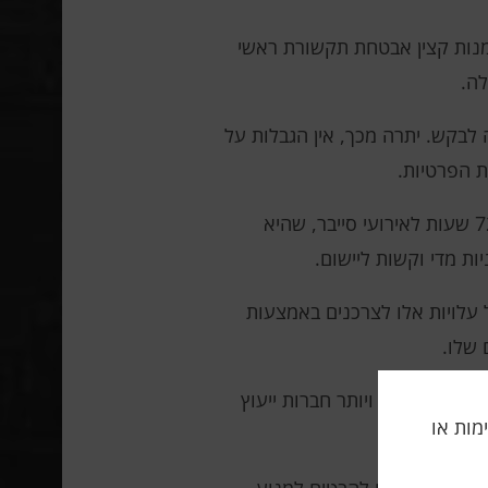
נות קצין אבטחת תקשורת ראשי
לה.
 לבקש. יתרה מכך, אין הגבלות על
ת הפרטיות.
גם השוואה לסטנדרטים בינלאומיים מעלה שאלות. לדוגמה, לארה"ב ולאיחוד האירופי יש תקופת דיווח של 72 שעות לאירועי סייבר, שהיא
 מדי וקשות ליישום.
 עלויות אלו לצרכנים באמצעות
 שלו.
העסיק יותר ויותר חברות ייעוץ
תה, אלימות או