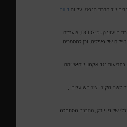
דיווח
הפעילות החלה בסוף 2015. שמות יעדי התקיפה נמסרו לחוקר הפרטי הישראלי עמית פורלית באמצעות חברת הייעוץ DCI Group, שעבדה
ותה עת עם אקסון. הבלש העביר את הפריצות למיקור חוץ להאקרים שכירים, שקיבלו גישה ליותר מ-500 מיילים של פעילים, וכן למסמכים
 בתביעות נגד אקסון שהאשימה
זכה לשם הקוד "ציד השועלים",
ללי של ניו יורק, החברה הסתמכה