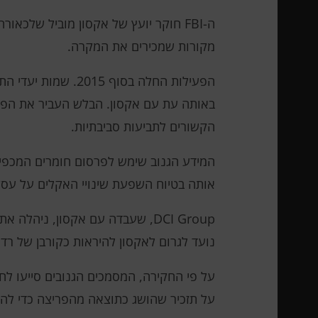
ה-FBI חוקר יועץ של אקסון מוביל שלכאורה עזר לתזמר שורה של מתקפות סייבר נגד פעילים סביבתיים ומבקרים של חברת הנפט. על זה
מקורות שמכירים את המקרה.
הקשורים לתביעות סביבתיות.
המידע הגנוב שימש לפרסום חומרים המכפיש
אותה בטיוח השפעת שינויי האקלים על עסק
DCI Group, שעבדה עם אקסון, נ
נועד לגרום לאקסון להיראות כקורבן של רדי
על פי החקירה, המסמכים הגנובים סייעו לח
על תזכיר שהושג כתוצאה מהפריצה כדי להאש