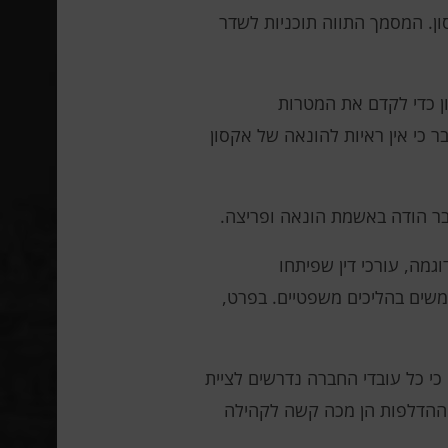
ן. המסמך התווה תוכניות לשדר
ן כדי לקדם את המטרות
כי אין ראיות להונאה של אקסון
כבר הודה באשמת הונאה ופריצה.
גמה, עורכי דין שפיתחו
שמשים בהליכים משפטיים. בפרט,
שום קשר לפריצה וכינתה את ההאשמות "תיאוריות קונספירציה". DCI Group מסרה כי כל עובדי החברה נדרשים לציית
י ההדלפות הן מכה קשה לקהילה