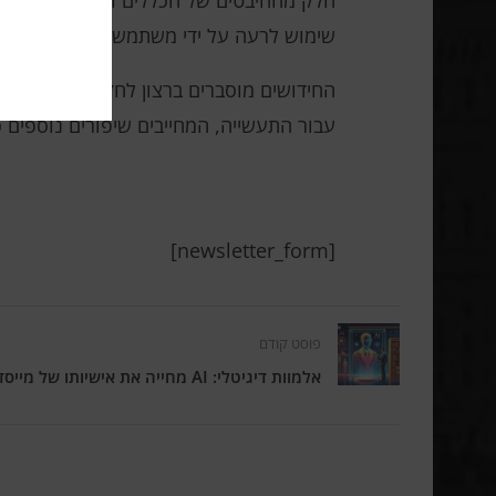
חלק מההיבטים של הכללים זכו לביקורת כמח
שימוש לרעה על ידי משתמשים, מה שהופך א
החידושים מוסברים ברצון לחזק את השליטה ב
עבור התעשייה, המחייבים שיפורים נוספים כדי
[newsletter_form]
פוסט קודם
אלמוות דיגיטלי: AI מחייה את אישיותו של מייסד פנסוניק