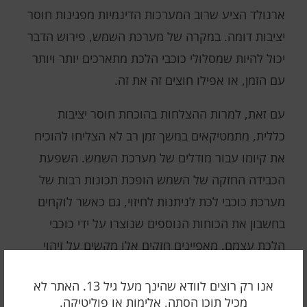
ארנולד הציע שרוב המערכות הדינמיות מפגינות חוסר
יציבות דומה. במקרה של מערכת השמש, פירוש הדבר
יכול להיות שמסלולי כוכבי הלכת מתארכים יותר ויותר
עם הזמן, או אפילו חוצים זה את זה.
עם זאת, למרות ההצלחות בהוכחת חוסר יציבות
כללית, מתמטיקאים במשך זמן רב לא הצליחו להוכיח
את קיומו עבור מודלים של מערכת השמש. השפעת
הכבידה החזקה של השמש הופכת תכונות רבות של
מערכת כוכבי לכת לניתנות לחיזוי, גם כאשר לוקחים
בחשבון את הכוחות הנוספים שנוצרו על ידי כוכבי
הלכת עצמם. מאפיינים חזקים אלו מקשים על זיהוי
חוסר יציבות.
אנו רק רוצים לוודא שהינך מעל גיל 13. האתר לא
מכיל תוכן הסתה, אלימות או פוליטיקה.