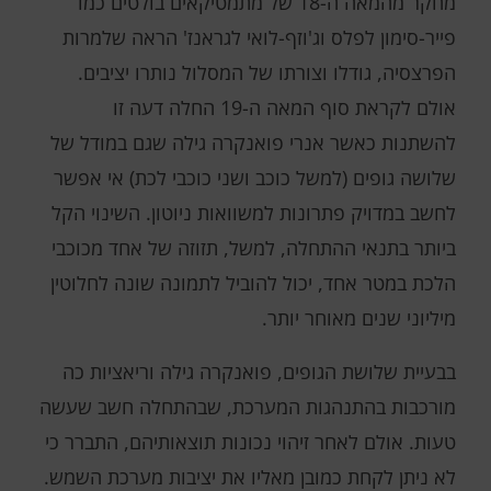
מחקר מהמאה ה-18 של מתמטיקאים בולטים כמו
פייר-סימון לפלס וג'וזף-לואי לגראנז' הראה שלמרות
הפרצסיה, גודלו וצורתו של המסלול נותרו יציבים.
אולם לקראת סוף המאה ה-19 החלה דעה זו
להשתנות כאשר אנרי פואנקרה גילה שגם במודל של
שלושה גופים (למשל כוכב ושני כוכבי לכת) אי אפשר
לחשב במדויק פתרונות למשוואות ניוטון. השינוי הקל
ביותר בתנאי ההתחלה, למשל, תזוזה של אחד מכוכבי
הלכת במטר אחד, יכול להוביל לתמונה שונה לחלוטין
מיליוני שנים מאוחר יותר.
בבעיית שלושת הגופים, פואנקרה גילה וריאציות כה
מורכבות בהתנהגות המערכת, שבהתחלה חשב שעשה
טעות. אולם לאחר זיהוי נכונות תוצאותיהם, התברר כי
לא ניתן לקחת כמובן מאליו את יציבות מערכת השמש.