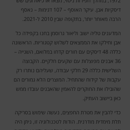
1972, במהלך חפירות ניסוי, מצאו ארכיאולוגים שש
דיסקיות אבן. עיקר האוסף – 107 דגימות – נאסף
הרבה מאוחר יותר, בתקופה שבין 2010 ל-2021.
המדענים טליה ישוב וליאור גרוסמן בחנו בקפידה כל
אבן וחילקו את הממצאים לשלוש קטגוריות. הראשונה
כללה 48 דיסקים עם חורים קדחו במלואם, השנייה –
36 אבנים מפוצלות עם שקעים חלקיים. הקבוצה
השלישית כללה 29 חלקי עבודה, שעליהם נותרו רק
עקבות של קידוח שהתחיל. המוצרים הלא גמורים הם
שהובילו את החוקרים להאמין שהאבנים עובדו ממש
כאן ביישוב העתיק.
כדי להבין את מטרת החפצים, נעשה שימוש בסריקה
תלת מימדית מודרנית. הודות לטכנולוגיה זו, ניתן היה