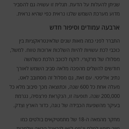
שניתן להעלות על הדעת. תגלית זו עשויה גם להסביר
מדוע מערכת השמש שלנו נראית כפי שהיא נראית.
ארבעה עמודים וסיפור חדש
התברר לפני כמה מאות שנים שלאינטראקציות בין
כוכבי לכת עשויות להיות השלכות ארוכות טווח. למשל,
מסלולו של מרקורי. לוקח לכוכב הלכת כשלושה
חודשים להשלים מהפכה מלאה סביב השמש לאורך
נתיב אליפטי. עם זאת, גם מסלול זה מסתובב לאט,
מעלה אחת כל 600 שנה, וכתוצאה מכך סיבוב מלא כל
200,000 שנה. תופעה זו, הנקראת פרצסיה, נגרמת
בעיקר מהשפעת הכבידה של נוגה, כדור הארץ וצדק.
מחקר מהמאה ה-18 של מתמטיקאים בולטים כמו
פייר-סימון לפלס וג'וזף-לואי לגראנז' הראה שלמרות