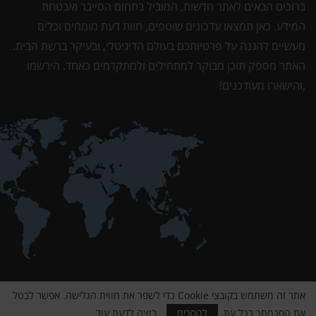
ברוכים הבאים לאתר חדשות, המוביל בתחום הסייבר ואבטחת
המידע. כאן תמצאו עדכונים שוטפים, חוות דעת מומחים וכלים
מעשיים להגנה על פרטיותכם בעולם הדיגיטלי, ובעיקר ברשת הבית.
האתר מספק תוכן מבוקר למתחילים ולמתקדמים כאחד. הירשמו
,והישארו מעודכנים!
אתר זה משתמש בקובצי Cookie כדי לשפר את חווית הגלישה. אפשר לבטל
2024 SecurityNews.co.il ©️ כל הזכויות שמורות.
את הסכמתך בכל עת.
להסכים
רוצה לדעת עוד